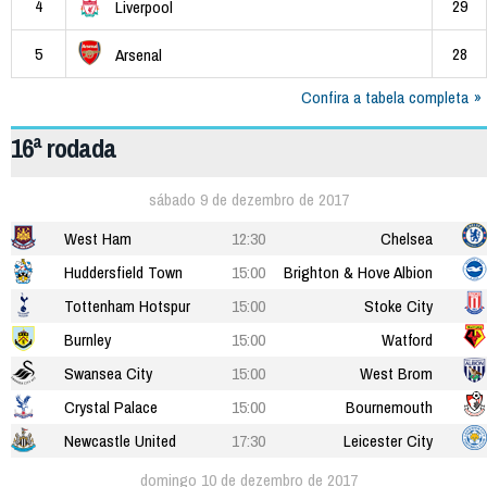
4
29
Liverpool
5
28
Arsenal
Confira a tabela completa
16ª rodada
sábado 9 de dezembro de 2017
West Ham
12:30
Chelsea
Huddersfield Town
15:00
Brighton & Hove Albion
Tottenham Hotspur
15:00
Stoke City
Burnley
15:00
Watford
Swansea City
15:00
West Brom
Crystal Palace
15:00
Bournemouth
Newcastle United
17:30
Leicester City
domingo 10 de dezembro de 2017