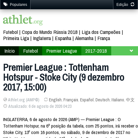
Populares
Edição
Futebol
Copa do Mundo Rússia 2018
Liga dos Campeões
Primeira Liga
Inglaterra
Espanha
Alemanha
França
Início
Futebol
Premier League
2017-2018
16ª Rodada
Premier League : Tottenham
Hotspur - Stoke City (9 dezembro
2017, 15:00)
Athlet.org (AMP©)
English
,
Français
,
Español
,
Deutsch
,
Italiano
,
中文
Atualizado: 6 de agosto de 2026 04:23
INGLATERRA, 6 de agosto de 2026 (AMP) — Premier League : O
Tottenham Hotspur, na 6ª posição da tabela, com 25 pontos, irá receber o
Stoke City, 13º com 16 pontos, no sábado, 9 de dezembro de 2017 no