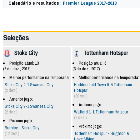
Calendário e resultados :
Premier League 2017-2018
57801
Seleções
Stoke City
Tottenham Hotspur
Posição atual: 13
Posição atual: 6
(3 de dez., 2017)
(3 de dez., 2017)
Melhor performance na temporada:
Melhor performance na temporada:
Stoke City 2-1 Swansea City
Huddersfield Town 0-4 Tottenham
(2 dez.)
Hotspur
(30 set.)
Anterior jogo:
Anterior jogo:
Stoke City 2-1 Swansea City
(2 dez.)
Watford 1-1 Tottenham Hotspur
(2 dez.)
Próximo jogo:
Próximo jogo:
Burnley - Stoke City
(12 dez.)
Tottenham Hotspur - Brighton &
Hove Albion