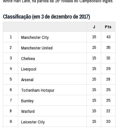
White Hart Lane, na partida da 16ª rodada do Campeonato Inglês.
Classificação (em 3 de dezembro de 2017)
J
Pts
1
15
43
Manchester City
2
15
35
Manchester United
3
15
32
Chelsea
4
15
29
Liverpool
5
15
28
Arsenal
6
15
25
Tottenham Hotspur
7
15
25
Burnley
8
15
22
Watford
9
15
20
Leicester City