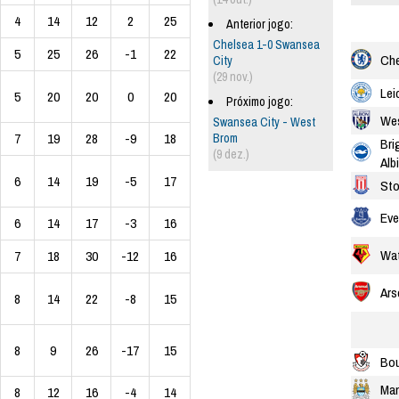
4
14
12
2
25
Anterior jogo:
Chelsea 1-0 Swansea
5
25
26
-1
22
Che
City
(29 nov.)
Lei
5
20
20
0
20
Próximo jogo:
We
Swansea City - West
7
19
28
-9
18
Brom
Bri
(9 dez.)
Alb
6
14
19
-5
17
Sto
Eve
6
14
17
-3
16
Wat
7
18
30
-12
16
Ars
8
14
22
-8
15
8
9
26
-17
15
Bo
Man
8
12
16
-4
14