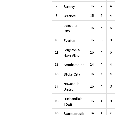
7
15
7
4
Burnley
8
15
6
4
Watford
Leicester
9
15
5
5
City
10
15
5
3
Everton
Brighton &
11
15
4
5
Hove Albion
12
14
4
4
Southampton
13
15
4
4
Stoke City
Newcastle
14
15
4
3
United
Huddersfield
15
15
4
3
Town
16
14
4
2
Bournemouth