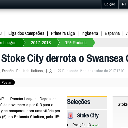
Edição
PT
8
Liga dos Campeões
Primeira Liga
Inglaterra
Espanha
er League
2017-2018
15ª Rodada
 Stoke City derrota o Swansea C
s
,
Español
,
Deutsch
,
Italiano
,
中文
Publicado: 2 de dezembro de 2017 17:00
MP — Premier League : Depois de
Seleções
Stoke
29 de novembro e por 0-3 para o
ty se recuperou com uma vitória por
Stoke City
(2), no Britannia Stadium, pela 15ª
Posição: 13
+3