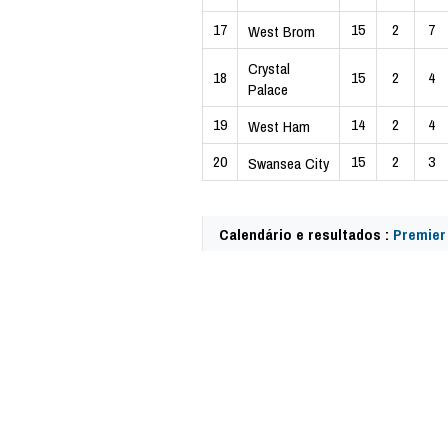
17
15
2
7
West Brom
Crystal
18
15
2
4
Palace
19
14
2
4
West Ham
20
15
2
3
Swansea City
Calendário e resultados :
Premier
57791