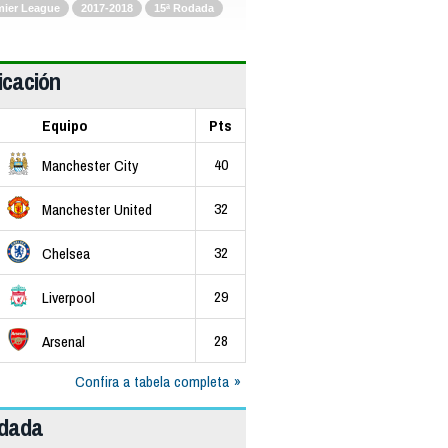
mier League
2017-2018
15ª Rodada
icación
Equipo
Pts
40
Manchester City
32
Manchester United
32
Chelsea
29
Liverpool
28
Arsenal
Confira a tabela completa
odada