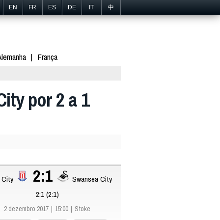
EN
FR
ES
DE
IT
中
Alemanha
França
ity por 2 a 1
2:1
 City
Swansea City
2:1 (2:1)
2 dezembro 2017
15:00
Stoke