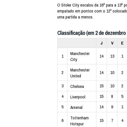
O Stoke City escalou da 16ª para a 13ª 
empatado em pontos com o 12º colocad
uma partida a menos.
Classificação (em 2 de dezembro 
J
V
E
Manchester
1
14
13
1
City
Manchester
2
14
10
2
United
3
15
10
2
Chelsea
4
15
8
5
Liverpool
5
14
9
1
Arsenal
Tottenham
6
15
7
4
Hotspur