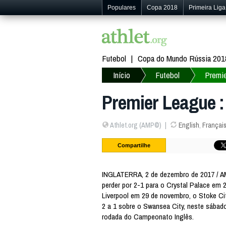
Populares
Copa 2018
Primeira Liga
Futebol
Copa do Mundo Rússia 201
Início
Futebol
Premi
Premier League :
Athlet.org (AMP©)
English
,
Françai
Compartilhe
INGLATERRA, 2 de dezembro de 2017 / A
perder por 2-1 para o Crystal Palace em 
Liverpool em 29 de novembro, o Stoke Ci
2 a 1 sobre o Swansea City, neste sábado 
rodada do Campeonato Inglês.