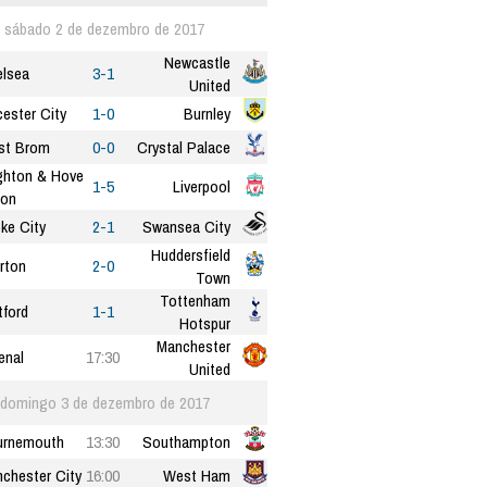
sábado 2 de dezembro de 2017
Newcastle
lsea
3-1
United
cester City
1-0
Burnley
st Brom
0-0
Crystal Palace
ghton & Hove
1-5
Liverpool
ion
ke City
2-1
Swansea City
Huddersfield
rton
2-0
Town
Tottenham
ford
1-1
Hotspur
Manchester
enal
17:30
United
domingo 3 de dezembro de 2017
urnemouth
13:30
Southampton
chester City
16:00
West Ham