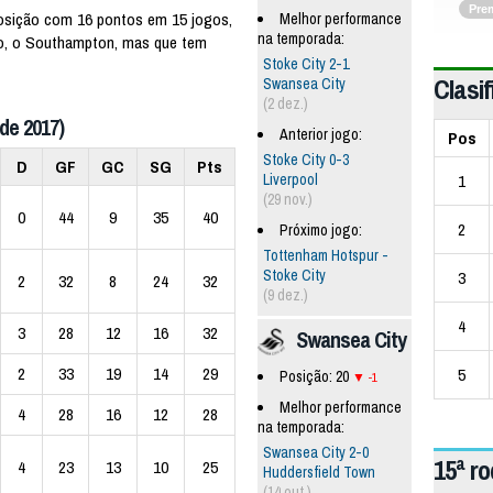
Pre
posição com 16 pontos em 15 jogos,
Melhor performance
na temporada:
o, o Southampton, mas que tem
Stoke City 2-1
Clasif
Swansea City
(2 dez.)
de 2017)
Anterior jogo:
Pos
Stoke City 0-3
D
GF
GC
SG
Pts
1
Liverpool
(29 nov.)
0
44
9
35
40
2
Próximo jogo:
Tottenham Hotspur -
Stoke City
3
2
32
8
24
32
(9 dez.)
4
3
28
12
16
32
Swansea City
2
33
19
14
29
5
Posição: 20
-1
Melhor performance
4
28
16
12
28
na temporada:
Swansea City 2-0
15ª r
4
23
13
10
25
Huddersfield Town
(14 out.)