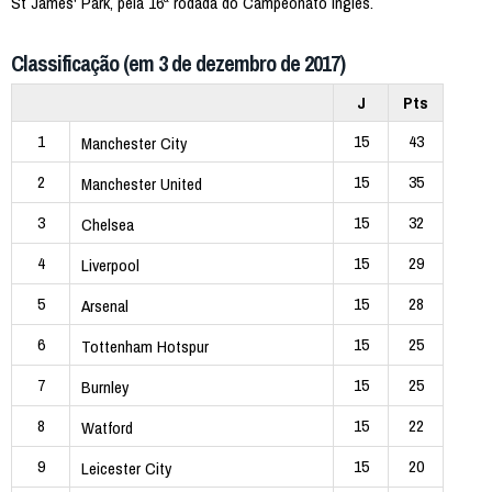
St James' Park, pela 16ª rodada do Campeonato Inglês.
Classificação (em 3 de dezembro de 2017)
J
Pts
1
15
43
Manchester City
2
15
35
Manchester United
3
15
32
Chelsea
4
15
29
Liverpool
5
15
28
Arsenal
6
15
25
Tottenham Hotspur
7
15
25
Burnley
8
15
22
Watford
9
15
20
Leicester City