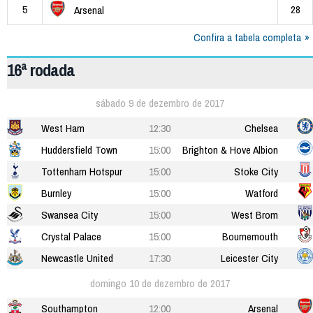
5
28
Arsenal
Confira a tabela completa
16ª rodada
sábado 9 de dezembro de 2017
West Ham
12:30
Chelsea
Huddersfield Town
15:00
Brighton & Hove Albion
Tottenham Hotspur
15:00
Stoke City
Burnley
15:00
Watford
Swansea City
15:00
West Brom
Crystal Palace
15:00
Bournemouth
Newcastle United
17:30
Leicester City
domingo 10 de dezembro de 2017
Southampton
12:00
Arsenal