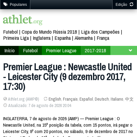
Populares
Edição
Futebol
Copa do Mundo Rússia 2018
Liga dos Campeões
Primeira Liga
Inglaterra
Espanha
Alemanha
França
Início
Futebol
Premier League
2017-2018
16ª Rodada
Premier League : Newcastle United
- Leicester City (9 dezembro 2017,
17:30)
Athlet.org (AMP©)
English
,
Français
,
Español
,
Deutsch
,
Italiano
,
中文
Atualizado: 7 de agosto de 2026 20:04
INGLATERRA, 7 de agosto de 2026 (AMP) — Premier League : O
Newcastle United, na 15ª posição da tabela, com 15 pontos, irá pegar o
Leicester City, 9º com 20 pontos, no sábado, 9 de dezembro de 2017 no