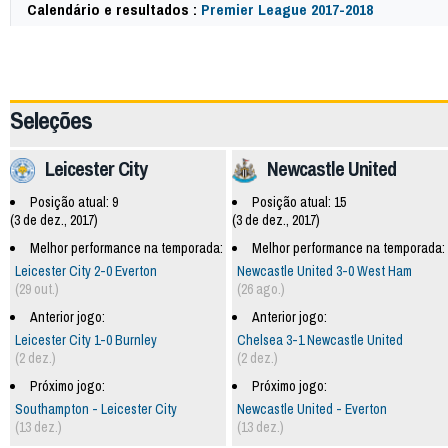
Calendário e resultados :
Premier League 2017-2018
57799
Seleções
Leicester City
Newcastle United
Posição atual: 9
Posição atual: 15
(3 de dez., 2017)
(3 de dez., 2017)
Melhor performance na temporada:
Melhor performance na temporada:
Leicester City 2-0 Everton
Newcastle United 3-0 West Ham
(29 out.)
(26 ago.)
Anterior jogo:
Anterior jogo:
Leicester City 1-0 Burnley
Chelsea 3-1 Newcastle United
(2 dez.)
(2 dez.)
Próximo jogo:
Próximo jogo:
Southampton - Leicester City
Newcastle United - Everton
(13 dez.)
(13 dez.)