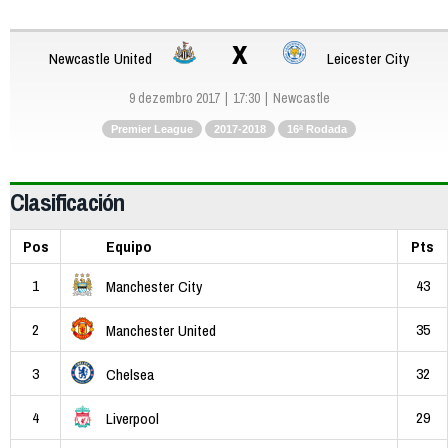
x
Newcastle United
Leicester City
9 dezembro 2017
17:30
Newcastle
Premier League
2017-2018
16ª Rodada
Clasificación
Pos
Equipo
Pts
1
43
Manchester City
2
35
Manchester United
3
32
Chelsea
4
29
Liverpool