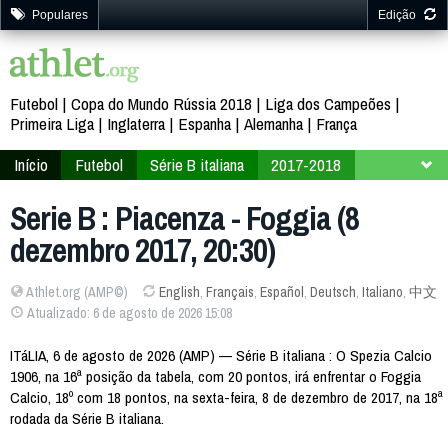
Populares
Edição
Futebol
Copa do Mundo Rússia 2018
Liga dos Campeões
Primeira Liga
Inglaterra
Espanha
Alemanha
França
Início
Futebol
Série B italiana
2017-2018
18ª Rodada
Serie B : Piacenza - Foggia (8
dezembro 2017, 20:30)
Athlet.org (AMP©)
English
,
Français
,
Español
,
Deutsch
,
Italiano
,
中文
Atualizado: 6 de agosto de 2026 15:08
ITáLIA, 6 de agosto de 2026 (AMP) — Série B italiana : O Spezia Calcio
1906, na 16ª posição da tabela, com 20 pontos, irá enfrentar o Foggia
Calcio, 18º com 18 pontos, na sexta-feira, 8 de dezembro de 2017, na 18ª
rodada da Série B italiana.