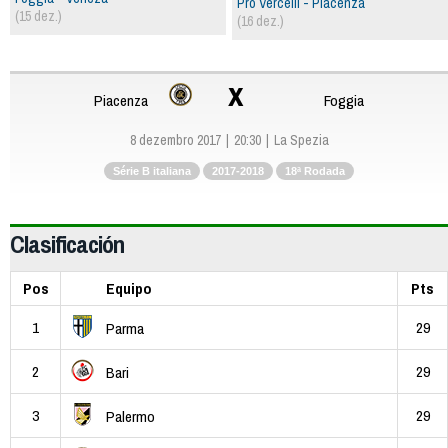
Pro Vercelli - Piacenza
(15 dez.)
(16 dez.)
x
Piacenza
Foggia
8 dezembro 2017
20:30
La Spezia
Série B italiana
2017-2018
18ª Rodada
Clasificación
Pos
Equipo
Pts
1
29
Parma
2
29
Bari
3
29
Palermo