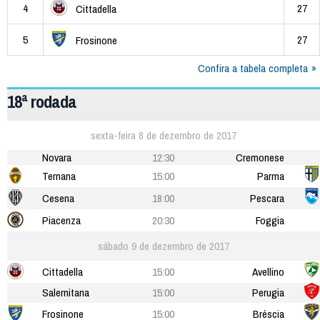
4
27
Cittadella
5
27
Frosinone
Confira a tabela completa
18ª rodada
sexta-feira 8 de dezembro de 2017
Novara
12:30
Cremonese
Ternana
15:00
Parma
Cesena
18:00
Pescara
Piacenza
20:30
Foggia
sábado 9 de dezembro de 2017
Cittadella
15:00
Avellino
Salernitana
15:00
Perugia
Frosinone
15:00
Bréscia