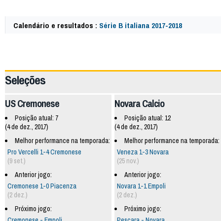
Calendário e resultados :
Série B italiana 2017-2018
62470
Seleções
US Cremonese
Novara Calcio
Posição atual: 7
Posição atual: 12
(4 de dez., 2017)
(4 de dez., 2017)
Melhor performance na temporada:
Melhor performance na temporada:
Pro Vercelli 1-4 Cremonese
Veneza 1-3 Novara
(9 set.)
(25 nov.)
Anterior jogo:
Anterior jogo:
Cremonese 1-0 Piacenza
Novara 1-1 Empoli
(2 dez.)
(2 dez.)
Próximo jogo:
Próximo jogo:
Cremonese - Empoli
Pescara - Novara