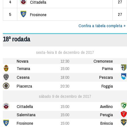
4
27
Cittadella
5
27
Frosinone
Confira a tabela completa
18ª rodada
sexta-feira 8 de dezembro de 2017
Novara
12:30
Cremonese
Ternana
15:00
Parma
Cesena
18:00
Pescara
Piacenza
20:30
Foggia
sábado 9 de dezembro de 2017
Cittadella
15:00
Avellino
Salernitana
15:00
Perugia
Frosinone
15:00
Bréscia