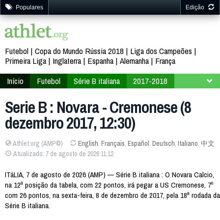
Populares
Edição
Futebol
Copa do Mundo Rússia 2018
Liga dos Campeões
Primeira Liga
Inglaterra
Espanha
Alemanha
França
Início
Futebol
Série B italiana
2017-2018
18ª Rodada
Serie B : Novara - Cremonese (8
dezembro 2017, 12:30)
Athlet.org (AMP©)
English
,
Français
,
Español
,
Deutsch
,
Italiano
,
中文
Atualizado: 7 de agosto de 2026 11:12
ITáLIA, 7 de agosto de 2026 (AMP) — Série B italiana : O Novara Calcio,
na 12ª posição da tabela, com 22 pontos, irá pegar a US Cremonese, 7º
com 26 pontos, na sexta-feira, 8 de dezembro de 2017, pela 18ª rodada da
Série B italiana.