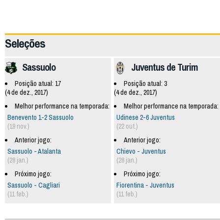
62121
Seleções
Sassuolo
Juventus de Turim
Posição atual: 17
Posição atual: 3
(4 de dez., 2017)
(4 de dez., 2017)
Melhor performance na temporada:
Melhor performance na temporada:
Benevento 1-2 Sassuolo
Udinese 2-6 Juventus
(19 nov.)
(22 out.)
Anterior jogo:
Anterior jogo:
Sassuolo - Atalanta
Chievo - Juventus
(28 jan.)
(28 jan.)
Próximo jogo:
Próximo jogo:
Sassuolo - Cagliari
Fiorentina - Juventus
(11 feb.)
(11 feb.)