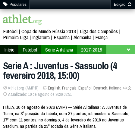
Populares
Edição
Futebol
Copa do Mundo Rússia 2018
Liga dos Campeões
Primeira Liga
Inglaterra
Espanha
Alemanha
França
Início
Futebol
Série A italiana
2017-2018
23ª Rodada
Serie A : Juventus - Sassuolo (4
fevereiro 2018, 15:00)
Athlet.org (AMP©)
English
,
Français
,
Español
,
Deutsch
,
Italiano
,
中文
Atualizado: 10 de agosto de 2026 08:51
ITáLIA, 10 de agosto de 2026 (AMP) — Série A italiana : A Juventus de
Turim, na 3ª posição da tabela, com 37 pontos, irá receber o Sassuolo,
17º com 11 pontos, no domingo, 4 de fevereiro de 2018 no Juventus
Stadium, na partida da 23ª rodada da Série A italiana.