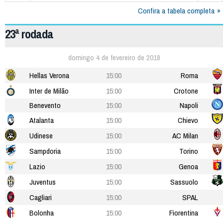
Confira a tabela completa
23ª rodada
domingo 4 de fevereiro de 2018
Hellas Verona
15:00
Roma
Inter de Milão
15:00
Crotone
Benevento
15:00
Napoli
Atalanta
15:00
Chievo
Udinese
15:00
AC Milan
Sampdoria
15:00
Torino
Lazio
15:00
Genoa
Juventus
15:00
Sassuolo
Cagliari
15:00
SPAL
Bolonha
15:00
Fiorentina