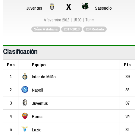
x
Juventus
Sassuolo
4 fevereiro 2018
15:00
Turim
Série A italiana
2017-2018
23ª Rodada
Clasificación
Pos
Equipo
Pts
1
39
Inter de Milão
2
38
Napoli
3
37
Juventus
4
34
Roma
5
32
Lazio