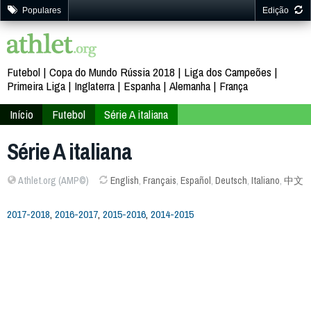
Populares
Edição
Futebol
Copa do Mundo Rússia 2018
Liga dos Campeões
Primeira Liga
Inglaterra
Espanha
Alemanha
França
Início
Futebol
Série A italiana
Série A italiana
Athlet.org (AMP©)
English
,
Français
,
Español
,
Deutsch
,
Italiano
,
中文
2017-2018
,
2016-2017
,
2015-2016
,
2014-2015