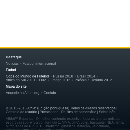
Destaque
Notícias
Futebol internacional
Fútbol
Copa do Mundo de Futebol
Rússia 2018
Brasil 2014
Africa do Sul 2010
Euro
França 2016
Polônia e Ucrânia 2012
Mapa do site
Anuncie na Athlet.org
Contato
© 2015-2016 Athlet (Edição portuguesa) Todos os direitos reservados l
Contrato do usuário | Privacidade | Política de comentário | Sobre nós
Athlet™ Esportes - O melhor conteúdo esportivo. Leia as últimas notícias
esportivas sobre futebol, fórmula 1, MMA, UFC, vôlei, basquete, NBA, tênis,
olimpíadas de Rio 2016, atletismo, ginástica, natação, velocidade,
automobilismo, NFL, radicais et mais.