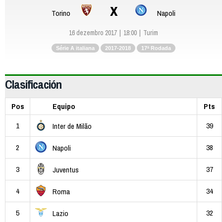
x
Torino
Napoli
16 dezembro 2017
18:00
Turim
Série A italiana
2017-2018
17ª Rodada
Clasificación
Pos
Equipo
Pts
1
39
Inter de Milão
2
38
Napoli
3
37
Juventus
4
34
Roma
5
32
Lazio