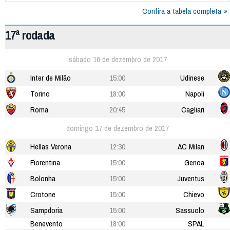
Confira a tabela completa
17ª rodada
sábado 16 de dezembro de 2017
Inter de Milão
15:00
Udinese
Torino
18:00
Napoli
Roma
20:45
Cagliari
domingo 17 de dezembro de 2017
Hellas Verona
12:30
AC Milan
Fiorentina
15:00
Genoa
Bolonha
15:00
Juventus
Crotone
15:00
Chievo
Sampdoria
15:00
Sassuolo
Benevento
18:00
SPAL