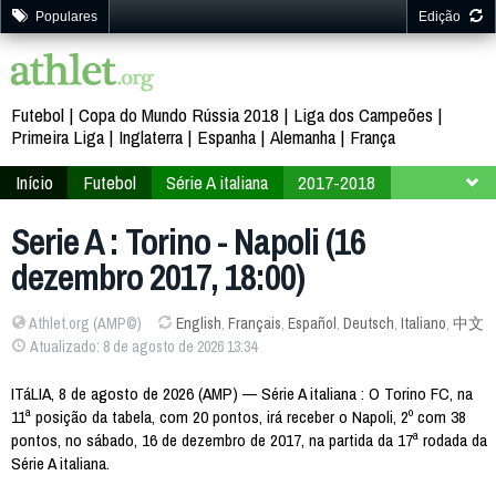
Populares
Edição
Futebol
Copa do Mundo Rússia 2018
Liga dos Campeões
Primeira Liga
Inglaterra
Espanha
Alemanha
França
Início
Futebol
Série A italiana
2017-2018
17ª Rodada
Serie A : Torino - Napoli (16
dezembro 2017, 18:00)
Athlet.org (AMP©)
English
,
Français
,
Español
,
Deutsch
,
Italiano
,
中文
Atualizado: 8 de agosto de 2026 13:34
ITáLIA, 8 de agosto de 2026 (AMP) — Série A italiana : O Torino FC, na
11ª posição da tabela, com 20 pontos, irá receber o Napoli, 2º com 38
pontos, no sábado, 16 de dezembro de 2017, na partida da 17ª rodada da
Série A italiana.