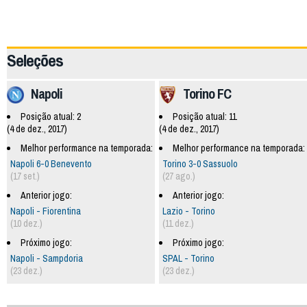
62055
Seleções
Napoli
Torino FC
Posição atual: 2
Posição atual: 11
(4 de dez., 2017)
(4 de dez., 2017)
Melhor performance na temporada:
Melhor performance na temporada:
Napoli 6-0 Benevento
Torino 3-0 Sassuolo
(17 set.)
(27 ago.)
Anterior jogo:
Anterior jogo:
Napoli - Fiorentina
Lazio - Torino
(10 dez.)
(11 dez.)
Próximo jogo:
Próximo jogo:
Napoli - Sampdoria
SPAL - Torino
(23 dez.)
(23 dez.)