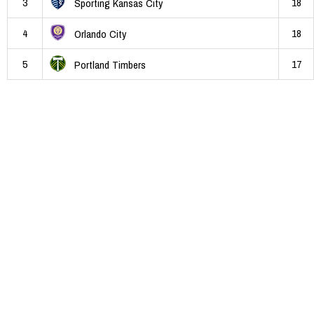
3
18
Sporting Kansas City
4
18
Orlando City
5
17
Portland Timbers