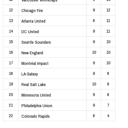
12
9
12
Chicago Fire
13
8
11
Atlanta United
14
9
11
DC United
15
9
10
Seattle Sounders
16
10
10
New England
17
9
10
Montréal Impact
18
9
8
LA Galaxy
19
10
8
Real Salt Lake
20
9
8
Minnesota United
21
9
7
Philadelphia Union
22
8
4
Colorado Rapids