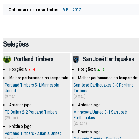
Calendário e resultados :
MSL 2017
63142
Seleções
Portland Timbers
San José Earthquakes
Posição: 5
Posição: 9
-2
+2
Melhor performance na temporada:
Melhor performance na temporada:
Portland Timbers 5-1 Minnesota
San José Earthquakes 3-0 Portland
United
Timbers
(3 mar.)
(6 mai.)
Anterior jogo:
Anterior jogo:
FC Dallas 2-2 Portland Timbers
Minnesota United 0-1 San José
(29 abr.)
Earthquakes
(29 abr.)
Próximo jogo:
Próximo jogo:
Portland Timbers - Atlanta United
(14 mai.)
Colorado Rapids - San José