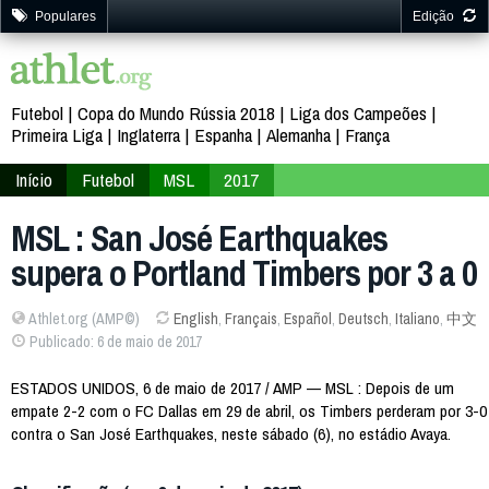
Populares
Edição
Futebol
Copa do Mundo Rússia 2018
Liga dos Campeões
Primeira Liga
Inglaterra
Espanha
Alemanha
França
Início
Futebol
MSL
2017
MSL : San José Earthquakes
supera o Portland Timbers por 3 a 0
Athlet.org (AMP©)
English
,
Français
,
Español
,
Deutsch
,
Italiano
,
中文
Publicado: 6 de maio de 2017
ESTADOS UNIDOS, 6 de maio de 2017 / AMP — MSL : Depois de um
empate 2-2 com o FC Dallas em 29 de abril, os Timbers perderam por 3-0
contra o San José Earthquakes, neste sábado (6), no estádio Avaya.