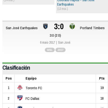
Earthquakes
(13 mai.)
3:0
San José Earthquakes
Portland Timbers
3:0 (2:0)
6 maio 2017
San José
MSL
2017
Clasificación
Pos
Equipo
Pts
1
19
Toronto FC
2
18
FC Dallas