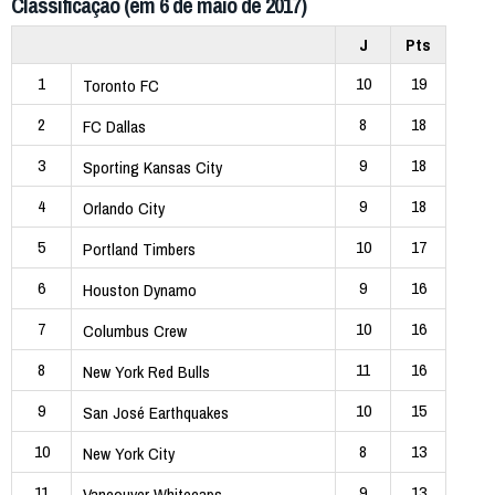
Classificação (em 6 de maio de 2017)
J
Pts
1
10
19
Toronto FC
2
8
18
FC Dallas
3
9
18
Sporting Kansas City
4
9
18
Orlando City
5
10
17
Portland Timbers
6
9
16
Houston Dynamo
7
10
16
Columbus Crew
8
11
16
New York Red Bulls
9
10
15
San José Earthquakes
10
8
13
New York City
11
9
13
Vancouver Whitecaps