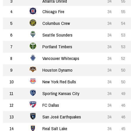
3
Atlanta United
34
55
4
Chicago Fire
34
55
5
Columbus Crew
34
54
6
Seattle Sounders
34
53
7
Portland Timbers
34
53
8
Vancouver Whitecaps
34
52
9
Houston Dynamo
34
50
10
New York Red Bulls
34
50
11
Sporting Kansas City
34
49
12
FC Dallas
34
46
13
San José Earthquakes
34
46
14
Real Salt Lake
34
45