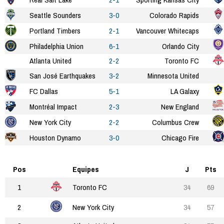
Seattle Sounders
3-0
Colorado Rapids
Portland Timbers
2-1
Vancouver Whitecaps
Philadelphia Union
6-1
Orlando City
Atlanta United
2-2
Toronto FC
San José Earthquakes
3-2
Minnesota United
FC Dallas
5-1
LA Galaxy
Montréal Impact
2-3
New England
New York City
2-2
Columbus Crew
Houston Dynamo
3-0
Chicago Fire
Pos
Equipes
J
Pts
1
Toronto FC
34
69
2
New York City
34
57