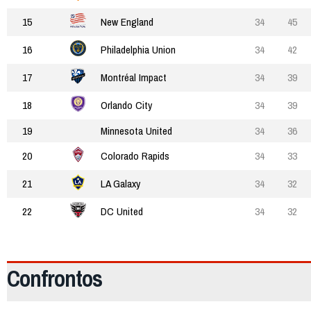
15
New England
34
45
16
Philadelphia Union
34
42
17
Montréal Impact
34
39
18
Orlando City
34
39
19
Minnesota United
34
36
20
Colorado Rapids
34
33
21
LA Galaxy
34
32
22
DC United
34
32
Confrontos