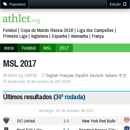
Populares
Edição
Futebol
Copa do Mundo Rússia 2018
Liga dos Campeões
Primeira Liga
Inglaterra
Espanha
Alemanha
França
Início
Futebol
MSL
2017
MSL 2017
Athlet.org (AMP©)
English
,
Français
,
Español
,
Deutsch
,
Italiano
,
中文
Atualizado: 22 de outubro de 2017 02:00
Últimos resultados (
34ª rodada
)
domingo, 22 de outubro de 2017
DC United
1-2
New York Red Bulls
Real Salt Lake
2-1
Sporting Kansas City