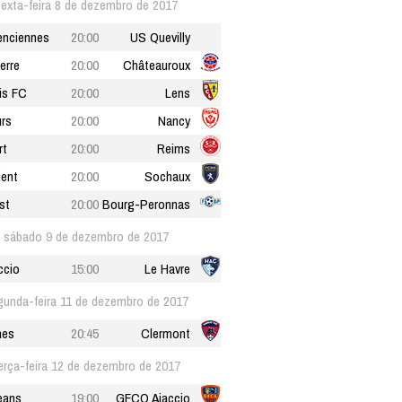
sexta-feira 8 de dezembro de 2017
enciennes
20:00
US Quevilly
erre
20:00
Châteauroux
is FC
20:00
Lens
rs
20:00
Nancy
rt
20:00
Reims
ient
20:00
Sochaux
st
20:00
Bourg-Peronnas
sábado 9 de dezembro de 2017
ccio
15:00
Le Havre
gunda-feira 11 de dezembro de 2017
mes
20:45
Clermont
erça-feira 12 de dezembro de 2017
eans
19:00
GFCO Ajaccio