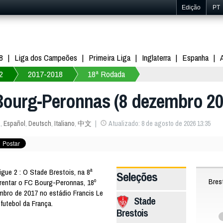
Edição
PT
8
Liga dos Campeões
Primeira Liga
Inglaterra
Espanha
2
2017-2018
18ª Rodada
- Bourg-Peronnas (8 dezembro 20
s
,
Español
,
Deutsch
,
Italiano
,
中文
Atualizado: 8 de agosto de 2026 13:35
ue 2 : O Stade Brestois, na 8ª
Seleções
Bres
frentar o FC Bourg-Peronnas, 18º
mbro de 2017 no estádio Francis Le
Stade
futebol da França.
Brestois