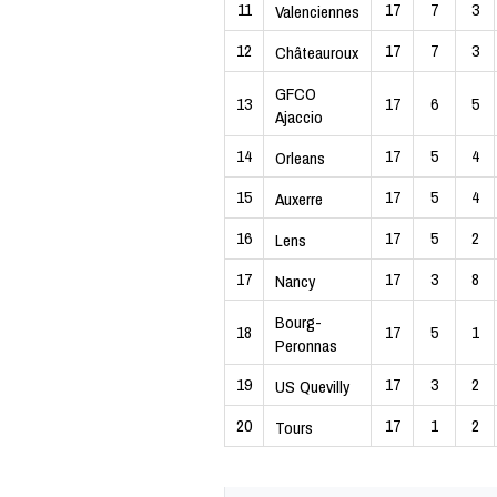
11
17
7
3
Valenciennes
12
17
7
3
Châteauroux
GFCO
13
17
6
5
Ajaccio
14
17
5
4
Orleans
15
17
5
4
Auxerre
16
17
5
2
Lens
17
17
3
8
Nancy
Bourg-
18
17
5
1
Peronnas
19
17
3
2
US Quevilly
20
17
1
2
Tours