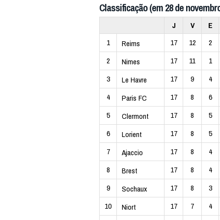
Classificação (em 28 de novembro
J
V
E
1
17
12
2
Reims
2
17
11
1
Nimes
3
17
9
4
Le Havre
4
17
8
6
Paris FC
5
17
8
5
Clermont
6
17
8
5
Lorient
7
17
8
4
Ajaccio
8
17
8
4
Brest
9
17
8
3
Sochaux
10
17
7
4
Niort