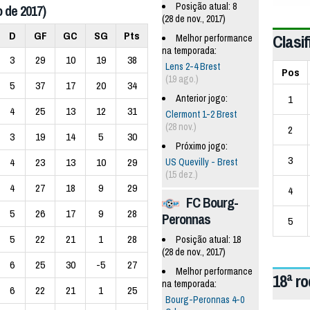
Posição atual: 8
 de 2017)
(28 de nov., 2017)
D
GF
GC
SG
Pts
Clasif
Melhor performance
na temporada:
3
29
10
19
38
Lens 2-4 Brest
Pos
(19 ago.)
5
37
17
20
34
1
Anterior jogo:
4
25
13
12
31
Clermont 1-2 Brest
(28 nov.)
2
3
19
14
5
30
Próximo jogo:
3
4
23
13
10
29
US Quevilly - Brest
(15 dez.)
4
27
18
9
29
4
FC Bourg-
5
26
17
9
28
Peronnas
5
5
22
21
1
28
Posição atual: 18
(28 de nov., 2017)
6
25
30
-5
27
Melhor performance
18ª r
na temporada:
6
22
21
1
25
Bourg-Peronnas 4-0