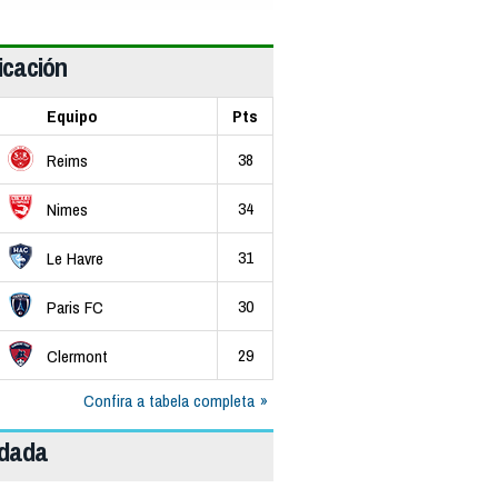
icación
Equipo
Pts
38
Reims
34
Nimes
31
Le Havre
30
Paris FC
29
Clermont
Confira a tabela completa
odada