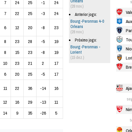
Orleans
7
24
25
-1
24
(28 nov.)
Val
7
22
25
-3
24
Anterior jogo:
Aux
Bourg-Peronnas 4-0
Orleans
6
12
20
-8
23
Par
(28 nov.)
Tou
Próximo jogo:
8
23
28
-5
19
Bourg-Peronnas -
Nio
8
15
23
-8
19
Lorient
(15 dez.)
Lor
10
23
21
2
17
Bre
6
20
25
-5
17
Aja
11
22
36
-14
16
se
12
16
29
-13
11
Ni
14
9
35
-26
5
t
Orl