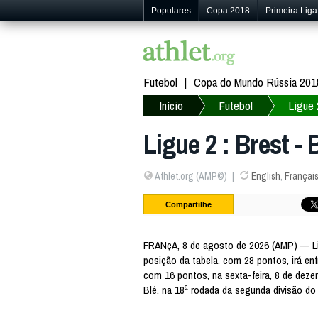
Populares
Copa 2018
Primeira Liga
Futebol
Copa do Mundo Rússia 201
Início
Futebol
Ligue 
Ligue 2 : Brest 
Athlet.org (AMP©)
English
,
Françai
Compartilhe
FRANçA, 8 de agosto de 2026 (AMP) — Lig
posição da tabela, com 28 pontos, irá en
com 16 pontos, na sexta-feira, 8 de deze
Blé, na 18ª rodada da segunda divisão do 