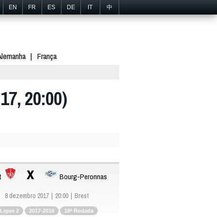
EN
FR
ES
DE
IT
中
Alemanha
França
17, 20:00)
x
t
Bourg-Peronnas
8 dezembro 2017
20:00
Brest
Ligue 2
2017-2018
18ª Rodada