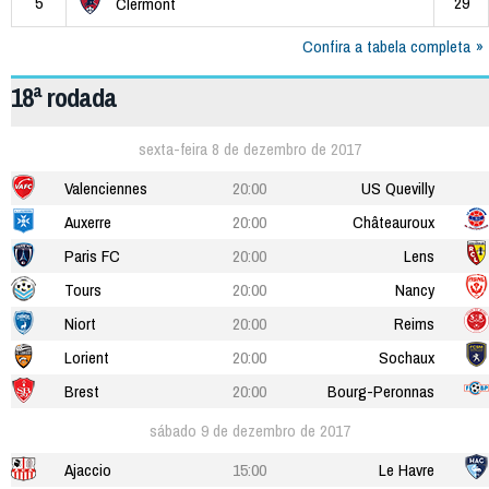
5
29
Clermont
Confira a tabela completa
18ª rodada
sexta-feira 8 de dezembro de 2017
Valenciennes
20:00
US Quevilly
Auxerre
20:00
Châteauroux
Paris FC
20:00
Lens
Tours
20:00
Nancy
Niort
20:00
Reims
Lorient
20:00
Sochaux
Brest
20:00
Bourg-Peronnas
sábado 9 de dezembro de 2017
Ajaccio
15:00
Le Havre