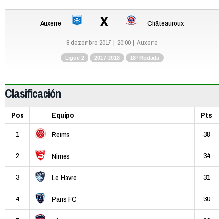
x
Auxerre
Châteauroux
8 dezembro 2017
20:00
Auxerre
Ligue 2
2017-2018
18ª Rodada
Clasificación
Pos
Equipo
Pts
1
38
Reims
2
34
Nimes
3
31
Le Havre
4
30
Paris FC