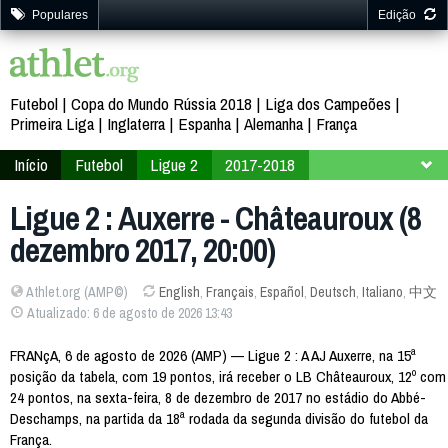
Populares
Edição
Futebol
Copa do Mundo Rússia 2018
Liga dos Campeões
Primeira Liga
Inglaterra
Espanha
Alemanha
França
Início
Futebol
Ligue 2
2017-2018
18ª Rodada
Ligue 2 : Auxerre - Châteauroux (8
dezembro 2017, 20:00)
Athlet.org (AMP©)
English
,
Français
,
Español
,
Deutsch
,
Italiano
,
中文
Atualizado: 6 de agosto de 2026 13:43
FRANçA, 6 de agosto de 2026 (AMP) — Ligue 2 : A AJ Auxerre, na 15ª
posição da tabela, com 19 pontos, irá receber o LB Châteauroux, 12º com
24 pontos, na sexta-feira, 8 de dezembro de 2017 no estádio do Abbé-
Deschamps, na partida da 18ª rodada da segunda divisão do futebol da
França.