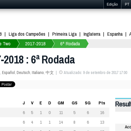
Edição
PT
8
Liga dos Campeões
Primeira Liga
Inglaterra
Espanha
e Two
2017-2018
6ª Rodada
-2018 : 6ª Rodada
s
,
Español
,
Deutsch
,
Italiano
,
中文
Atualizado: 9 de setembro de 2017 17:00
Resul
J
V
E
D
GM
GS
SG
Pts
6
5
1
0
11
5
6
16
6
4
1
1
14
8
6
13
Acc