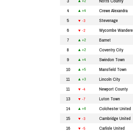
3
Notts County
+2
4
Crewe Alexandra
+4
5
Stevenage
-3
6
Wycombe Wandere
-2
7
Barnet
+2
8
Coventry City
+2
9
Swindon Town
+4
10
Mansfield Town
+5
11
Lincoln City
+3
11
Newport County
-4
13
Luton Town
-7
14
Colchester United
+6
15
Cambridge United
-3
16
Carlisle United
-5