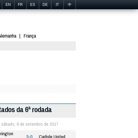
EN
FR
ES
DE
IT
中
Alemanha
França
tados da 6ª rodada
sábado, 9 de setembro de 2017
rington
3-0
Carlisle United