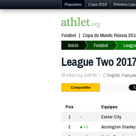
Populares
Copa 2018
Primeira Liga
Futebol
Copa do Mundo Rússia 201
Início
Futebol
Leagu
League Two 2017
Athlet.org (AMP©)
English
,
Françai
Compartilhe
Pos
Equipes
1
Exeter City
2
Accrington Stanley
+1