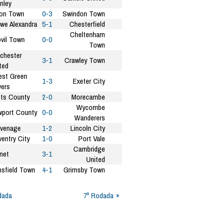
nley
on Town
0-3
Swindon Town
we Alexandra
5-1
Chesterfield
Cheltenham
vil Town
0-0
Town
chester
3-1
Crawley Town
ted
est Green
1-3
Exeter City
ers
ts County
2-0
Morecambe
Wycombe
port County
0-0
Wanderers
venage
1-2
Lincoln City
entry City
1-0
Port Vale
Cambridge
net
3-1
United
sfield Town
4-1
Grimsby Town
dada
7ª Rodada