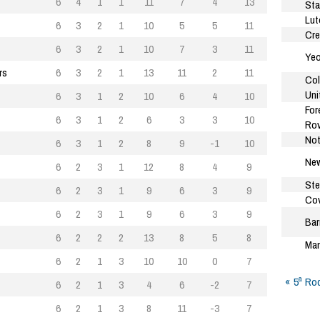
6
4
1
1
11
7
4
13
Sta
Lut
6
3
2
1
10
5
5
11
Cre
6
3
2
1
10
7
3
11
Yeo
rs
6
3
2
1
13
11
2
11
Col
Uni
6
3
1
2
10
6
4
10
For
6
3
1
2
6
3
3
10
Rov
Not
6
3
1
2
8
9
-1
10
New
6
2
3
1
12
8
4
9
Ste
6
2
3
1
9
6
3
9
Cov
6
2
3
1
9
6
3
9
Bar
6
2
2
2
13
8
5
8
Man
6
2
1
3
10
10
0
7
5ª Ro
6
2
1
3
4
6
-2
7
6
2
1
3
8
11
-3
7