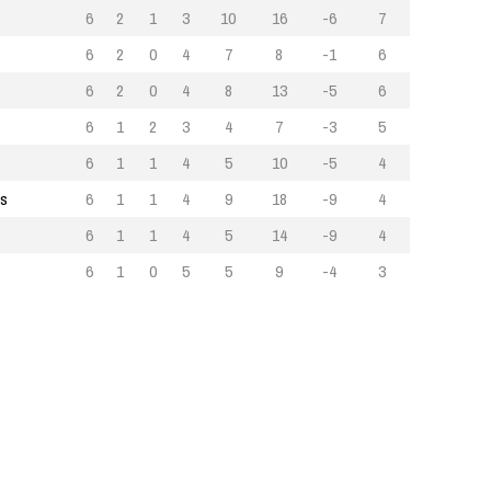
6
2
1
3
10
16
-6
7
6
2
0
4
7
8
-1
6
6
2
0
4
8
13
-5
6
6
1
2
3
4
7
-3
5
6
1
1
4
5
10
-5
4
rs
6
1
1
4
9
18
-9
4
6
1
1
4
5
14
-9
4
6
1
0
5
5
9
-4
3