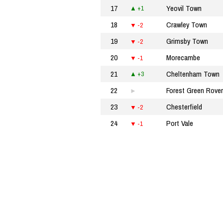
17
Yeovil Town
+1
18
Crawley Town
-2
19
Grimsby Town
-2
20
Morecambe
-1
21
Cheltenham Town
+3
22
Forest Green Rove
23
Chesterfield
-2
24
Port Vale
-1