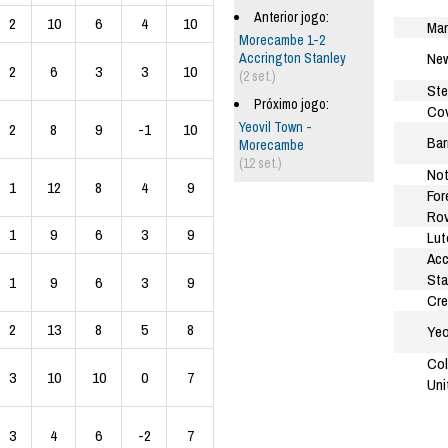
Anterior jogo:
2
10
6
4
10
Man
Morecambe 1-2
New
Accrington Stanley
2
6
3
3
10
(2 set.)
Ste
Próximo jogo:
Cov
Yeovil Town -
2
8
9
-1
10
Bar
Morecambe
(12 set.)
Not
1
12
8
4
9
For
Rov
1
9
6
3
9
Lut
Acc
Sta
1
9
6
3
9
Cre
2
13
8
5
8
Yeo
Col
3
10
10
0
7
Uni
3
4
6
-2
7