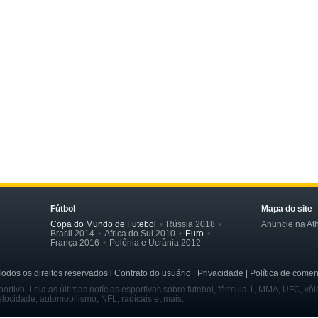
Fútbol
Mapa do site
Copa do Mundo de Futebol
Rússia 2018
Anuncie na Ath
Brasil 2014
Africa do Sul 2010
Euro
França 2016
Polônia e Ucrânia 2012
dos os direitos reservados l Contrato do usuário | Privacidade | Política de comen
rtivo. Leia as últimas notícias esportivas sobre futebol, fórmula 1, MMA, UFC, vôl
velocidade, automobilismo, NFL, radicais et mais.