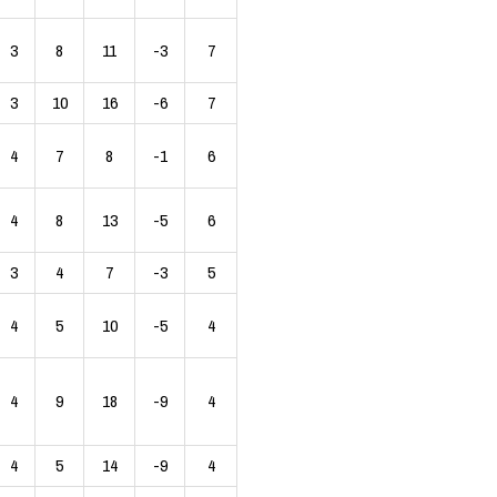
3
8
11
-3
7
3
10
16
-6
7
4
7
8
-1
6
4
8
13
-5
6
3
4
7
-3
5
4
5
10
-5
4
4
9
18
-9
4
4
5
14
-9
4