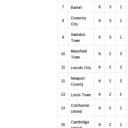
7
6
3
1
Barnet
Coventry
8
6
3
1
City
Swindon
9
6
3
1
Town
Mansfield
10
6
2
3
Town
11
6
2
3
Lincoln City
Newport
11
6
2
3
County
13
6
2
2
Luton Town
Colchester
14
6
2
1
United
Cambridge
15
6
2
1
United