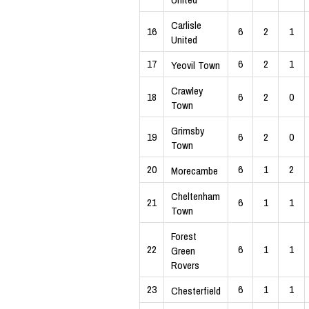
Carlisle
16
6
2
1
United
17
6
2
1
Yeovil Town
Crawley
18
6
2
0
Town
Grimsby
19
6
2
0
Town
20
6
1
2
Morecambe
Cheltenham
21
6
1
1
Town
Forest
22
6
1
1
Green
Rovers
23
6
1
1
Chesterfield