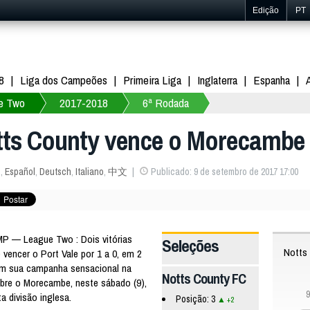
Edição
PT
8
Liga dos Campeões
Primeira Liga
Inglaterra
Espanha
e Two
2017-2018
6ª Rodada
tts County vence o Morecambe 
s
,
Español
,
Deutsch
,
Italiano
,
中文
Publicado: 9 de setembro de 2017 17:00
P — League Two : Dois vitórias
Seleções
Notts
vencer o Port Vale por 1 a 0, em 2
om sua campanha sensacional na
Notts County FC
bre o Morecambe, neste sábado (9),
9
a divisão inglesa.
Posição: 3
+2