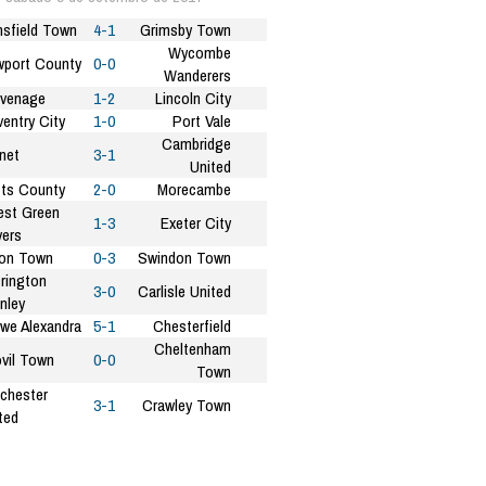
sfield Town
4-1
Grimsby Town
Wycombe
port County
0-0
Wanderers
venage
1-2
Lincoln City
entry City
1-0
Port Vale
Cambridge
net
3-1
United
ts County
2-0
Morecambe
est Green
1-3
Exeter City
ers
on Town
0-3
Swindon Town
rington
3-0
Carlisle United
nley
we Alexandra
5-1
Chesterfield
Cheltenham
vil Town
0-0
Town
chester
3-1
Crawley Town
ted