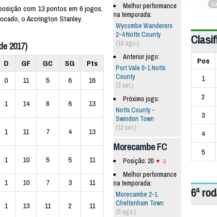
L
Melhor performance
 posição com 13 pontos em 6 jogos,
na temporada:
cado, o Accrington Stanley.
Wycombe Wanderers
2-4 Notts County
Clasif
(19 ago.)
de 2017)
Anterior jogo:
Pos
D
GF
GC
SG
Pts
Port Vale 0-1 Notts
County
1
0
11
5
6
16
(2 set.)
2
Próximo jogo:
1
14
8
6
13
Notts County -
3
Swindon Town
(12 set.)
1
11
7
4
13
4
Morecambe FC
5
1
10
5
5
11
Posição: 20
-1
Melhor performance
1
10
7
3
11
na temporada:
6ª ro
Morecambe 2-1
Cheltenham Town
1
13
11
2
11
(5 ago.)