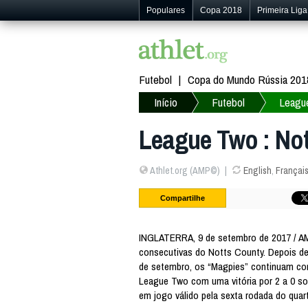
Populares
Copa 2018
Primeira Liga
Futebol
Copa do Mundo Rússia 201
Início
Futebol
Leagu
League Two : No
Athlet.org (AMP©)
English
,
Françai
Compartilhe
INGLATERRA, 9 de setembro de 2017 / AM
consecutivas do Notts County. Depois de 
de setembro, os “Magpies” continuam c
League Two com uma vitória por 2 a 0 so
em jogo válido pela sexta rodada do quart