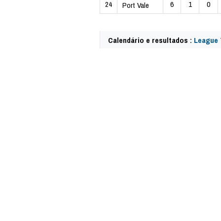
24
6
1
0
Port Vale
Calendário e resultados :
League 
59196