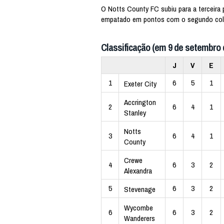
O Notts County FC subiu para a terceira
empatado em pontos com o segundo colo
Classificação (em 9 de setembro 
J
V
E
1
6
5
1
Exeter City
Accrington
2
6
4
1
Stanley
Notts
3
6
4
1
County
Crewe
4
6
3
2
Alexandra
5
6
3
2
Stevenage
Wycombe
6
6
3
2
Wanderers