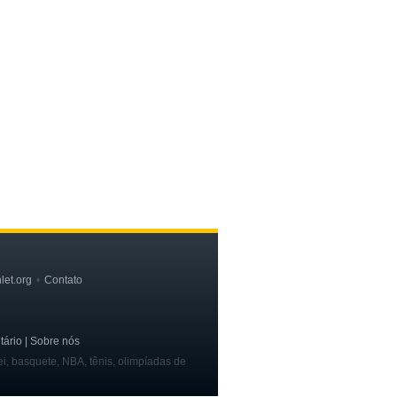
let.org
Contato
tário | Sobre nós
ei, basquete, NBA, tênis, olimpíadas de