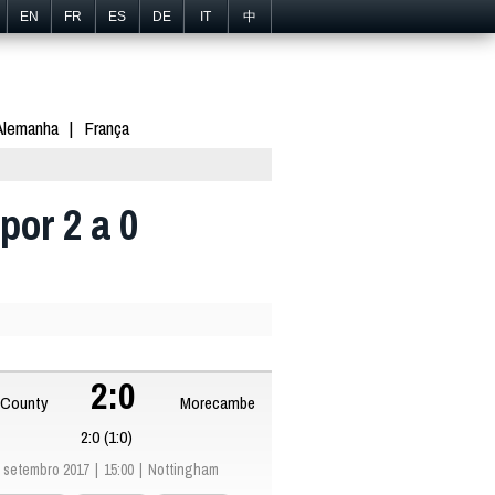
EN
FR
ES
DE
IT
中
Alemanha
França
por 2 a 0
2:0
 County
Morecambe
2:0 (1:0)
 setembro 2017
15:00
Nottingham