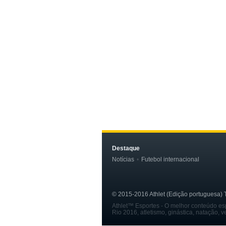
Destaque
Notícias
Futebol internacional
© 2015-2016 Athlet (Edição portuguesa) To
Athlet™ Esportes - O melhor conteúdo espo
Rio 2016, atletismo, ginástica, natação, 