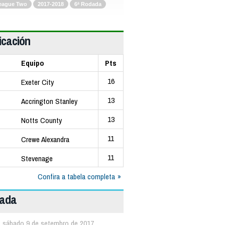
eague Two
2017-2018
6ª Rodada
icación
Equipo
Pts
16
Exeter City
13
Accrington Stanley
13
Notts County
11
Crewe Alexandra
11
Stevenage
Confira a tabela completa
dada
sábado 9 de setembro de 2017