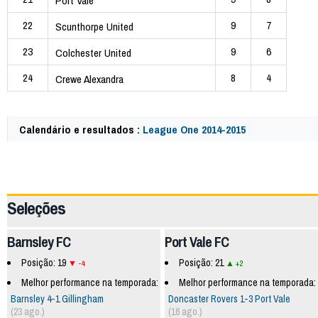
Port Vale
22
9
7
Scunthorpe United
23
9
6
Colchester United
24
8
4
Crewe Alexandra
Calendário e resultados :
League One 2014-2015
40956
Seleções
Barnsley FC
Port Vale FC
Posição: 19
Posição: 21
-4
+2
Melhor performance na temporada:
Melhor performance na temporada:
Barnsley 4-1 Gillingham
Doncaster Rovers 1-3 Port Vale
(23 ago.)
(16 ago.)