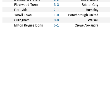
Fleetwood Town
3-3
Bristol City
Port Vale
2-1
Barnsley
Yeovil Town
1-0
Peterborough United
Gillingham
0-0
Walsall
Milton Keynes Dons
6-1
Crewe Alexandra