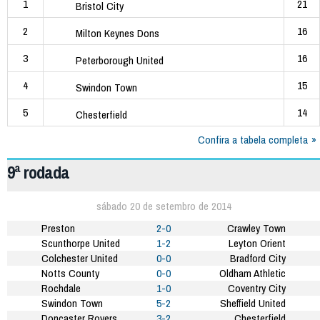
1
21
Bristol City
2
16
Milton Keynes Dons
3
16
Peterborough United
4
15
Swindon Town
5
14
Chesterfield
Confira a tabela completa
9ª rodada
sábado 20 de setembro de 2014
Preston
2-0
Crawley Town
Scunthorpe United
1-2
Leyton Orient
Colchester United
0-0
Bradford City
Notts County
0-0
Oldham Athletic
Rochdale
1-0
Coventry City
Swindon Town
5-2
Sheffield United
Doncaster Rovers
3-2
Chesterfield