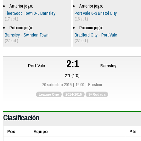
Anterior jogo:
Anterior jogo:
Fleetwood Town 0-0 Barnsley
Port Vale 0-3 Bristol City
(17 set.)
(16 set.)
Próximo jogo:
Próximo jogo:
Barnsley - Swindon Town
Bradford City - Port Vale
(27 set.)
(27 set.)
2:1
Port Vale
Barnsley
2:1 (1:0)
20 setembro 2014
15:00
Burslem
League One
2014-2015
9ª Rodada
Clasificación
Pos
Equipo
Pts