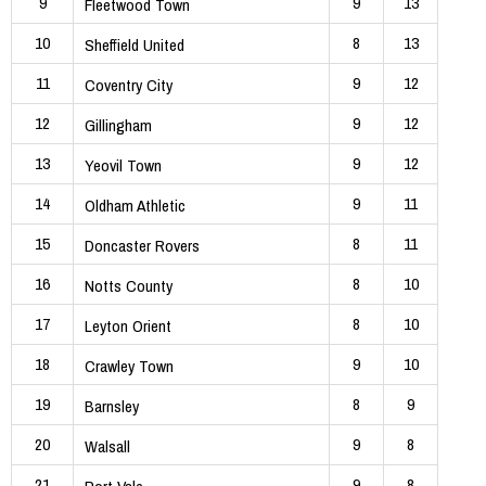
9
9
13
Fleetwood Town
10
8
13
Sheffield United
11
9
12
Coventry City
12
9
12
Gillingham
13
9
12
Yeovil Town
14
9
11
Oldham Athletic
15
8
11
Doncaster Rovers
16
8
10
Notts County
17
8
10
Leyton Orient
18
9
10
Crawley Town
19
8
9
Barnsley
20
9
8
Walsall
21
9
8