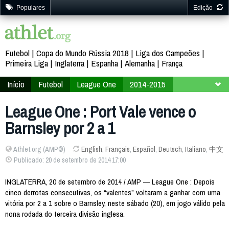
Populares
Edição
Futebol
Copa do Mundo Rússia 2018
Liga dos Campeões
Primeira Liga
Inglaterra
Espanha
Alemanha
França
Início
Futebol
League One
2014-2015
9ª Rodada
League One : Port Vale vence o
Barnsley por 2 a 1
Athlet.org (AMP©)
English
,
Français
,
Español
,
Deutsch
,
Italiano
,
中文
Publicado: 20 de setembro de 2014 17:00
INGLATERRA, 20 de setembro de 2014 / AMP — League One : Depois
cinco derrotas consecutivas, os “valentes” voltaram a ganhar com uma
vitória por 2 a 1 sobre o Barnsley, neste sábado (20), em jogo válido pela
nona rodada do terceira divisão inglesa.