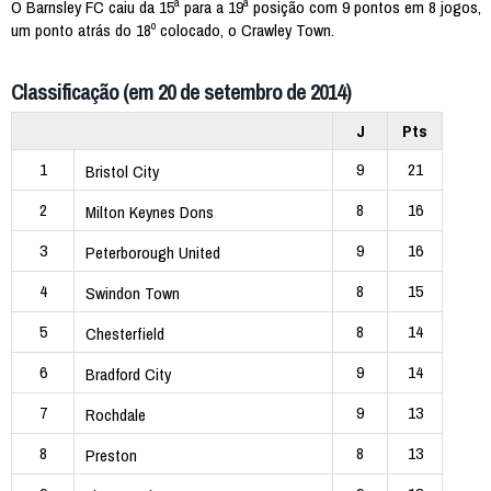
O Barnsley FC caiu da 15ª para a 19ª posição com 9 pontos em 8 jogos,
um ponto atrás do 18º colocado, o Crawley Town.
Classificação (em 20 de setembro de 2014)
J
Pts
1
9
21
Bristol City
2
8
16
Milton Keynes Dons
3
9
16
Peterborough United
4
8
15
Swindon Town
5
8
14
Chesterfield
6
9
14
Bradford City
7
9
13
Rochdale
8
8
13
Preston