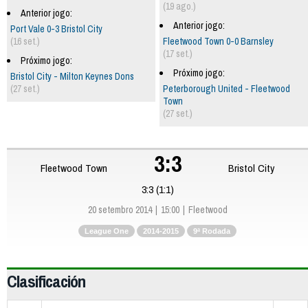
(19 ago.)
Anterior jogo:
Anterior jogo:
Port Vale 0-3 Bristol City
(16 set.)
Fleetwood Town 0-0 Barnsley
(17 set.)
Próximo jogo:
Próximo jogo:
Bristol City - Milton Keynes Dons
(27 set.)
Peterborough United - Fleetwood
Town
(27 set.)
3:3
Fleetwood Town
Bristol City
3:3 (1:1)
20 setembro 2014
15:00
Fleetwood
League One
2014-2015
9ª Rodada
Clasificación