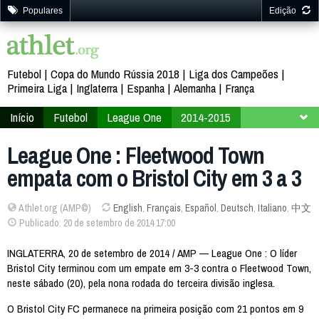
Populares
Edição
Futebol
Copa do Mundo Rússia 2018
Liga dos Campeões
Primeira Liga
Inglaterra
Espanha
Alemanha
França
Início
Futebol
League One
2014-2015
9ª Rodada
League One : Fleetwood Town
empata com o Bristol City em 3 a 3
Athlet.org (AMP©)
English
,
Français
,
Español
,
Deutsch
,
Italiano
,
中文
Publicado: 20 de setembro de 2014 17:00
INGLATERRA, 20 de setembro de 2014 / AMP — League One : O líder
Bristol City terminou com um empate em 3-3 contra o Fleetwood Town,
neste sábado (20), pela nona rodada do terceira divisão inglesa.
O Bristol City FC permanece na primeira posição com 21 pontos em 9