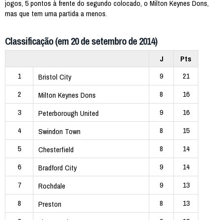
jogos, 5 pontos à frente do segundo colocado, o Milton Keynes Dons,
mas que tem uma partida a menos.
Classificação (em 20 de setembro de 2014)
J
Pts
1
9
21
Bristol City
2
8
16
Milton Keynes Dons
3
9
16
Peterborough United
4
8
15
Swindon Town
5
8
14
Chesterfield
6
9
14
Bradford City
7
9
13
Rochdale
8
8
13
Preston