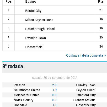
Pos
Equipo
Pts
1
21
Bristol City
2
16
Milton Keynes Dons
3
16
Peterborough United
4
15
Swindon Town
5
14
Chesterfield
Confira a tabela completa
9ª rodada
sábado 20 de setembro de 2014
Preston
2-0
Crawley Town
Scunthorpe United
1-2
Leyton Orient
Colchester United
0-0
Bradford City
Notts County
0-0
Oldham Athletic
Rochdale
1-0
Coventry City