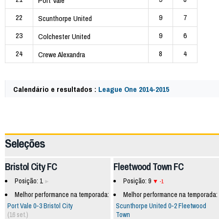
Port Vale
22
9
7
Scunthorpe United
23
9
6
Colchester United
24
8
4
Crewe Alexandra
Calendário e resultados :
League One 2014-2015
40955
Seleções
Bristol City FC
Fleetwood Town FC
Posição: 1
Posição: 9
-1
Melhor performance na temporada:
Melhor performance na temporada:
Port Vale 0-3 Bristol City
Scunthorpe United 0-2 Fleetwood
(16 set.)
Town