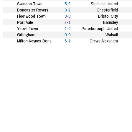
Swindon Town
5-2
Sheffield United
Doncaster Rovers
3-2
Chesterfield
Fleetwood Town
3-3
Bristol City
Port Vale
2-1
Barnsley
Yeovil Town
1-0
Peterborough United
Gillingham
0-0
Walsall
Milton Keynes Dons
6-1
Crewe Alexandra