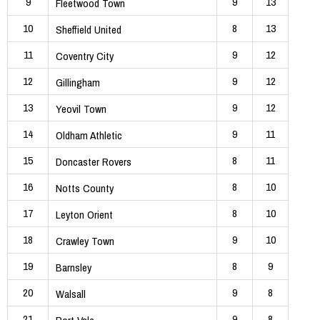
9
9
13
Fleetwood Town
10
8
13
Sheffield United
11
9
12
Coventry City
12
9
12
Gillingham
13
9
12
Yeovil Town
14
9
11
Oldham Athletic
15
8
11
Doncaster Rovers
16
8
10
Notts County
17
8
10
Leyton Orient
18
9
10
Crawley Town
19
8
9
Barnsley
20
9
8
Walsall
21
9
8