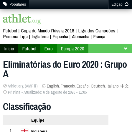
Populares
Edição
Futebol
Copa do Mundo Rússia 2018
Liga dos Campeões
Primeira Liga
Inglaterra
Espanha
Alemanha
França
Início
Futebol
Euro
Europa 2020
Classificação
Grupo A
Eliminatórias do Euro 2020 : Grupo
A
Athlet.org (AMP©)
English
,
Français
,
Español
,
Deutsch
,
Italiano
,
中文
Pristina - Atualizado: 6 de agosto de 2026 - 13:05
Classificação
Equipe
1
Inglaterra