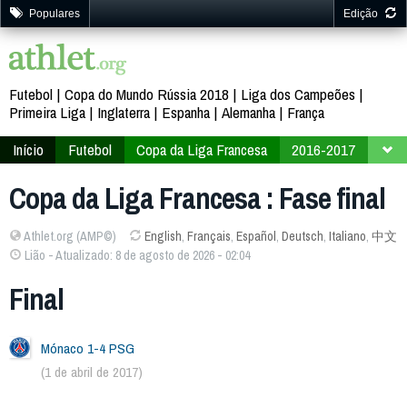
Populares
Edição
Futebol
Copa do Mundo Rússia 2018
Liga dos Campeões
Primeira Liga
Inglaterra
Espanha
Alemanha
França
Início
Futebol
Copa da Liga Francesa
2016-2017
Fase final
Copa da Liga Francesa : Fase final
Athlet.org (AMP©)
English
,
Français
,
Español
,
Deutsch
,
Italiano
,
中文
Lião - Atualizado: 8 de agosto de 2026 - 02:04
Final
Mónaco 1-4 PSG
(1 de abril de 2017)