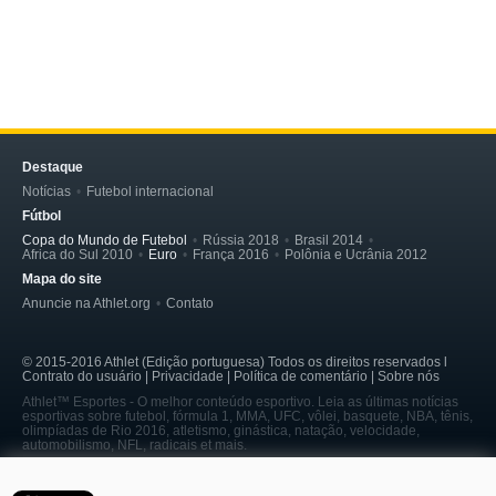
Destaque
Notícias
Futebol internacional
Fútbol
Copa do Mundo de Futebol
Rússia 2018
Brasil 2014
Africa do Sul 2010
Euro
França 2016
Polônia e Ucrânia 2012
Mapa do site
Anuncie na Athlet.org
Contato
© 2015-2016 Athlet (Edição portuguesa) Todos os direitos reservados l
Contrato do usuário | Privacidade | Política de comentário | Sobre nós
Athlet™ Esportes - O melhor conteúdo esportivo. Leia as últimas notícias
esportivas sobre futebol, fórmula 1, MMA, UFC, vôlei, basquete, NBA, tênis,
olimpíadas de Rio 2016, atletismo, ginástica, natação, velocidade,
automobilismo, NFL, radicais et mais.