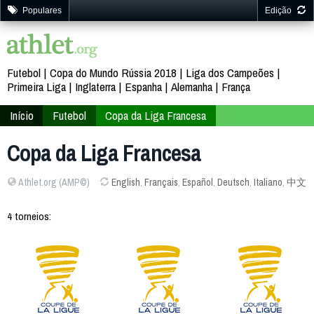
Populares
Edição
Futebol
Copa do Mundo Rússia 2018
Liga dos Campeões
Primeira Liga
Inglaterra
Espanha
Alemanha
França
Início
Futebol
Copa da Liga Francesa
Copa da Liga Francesa
Athlet.org (AMP©)
English
,
Français
,
Español
,
Deutsch
,
Italiano
,
中文
4 torneios: