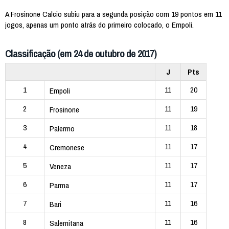
A Frosinone Calcio subiu para a segunda posição com 19 pontos em 11
jogos, apenas um ponto atrás do primeiro colocado, o Empoli.
Classificação (em 24 de outubro de 2017)
J
Pts
1
11
20
Empoli
2
11
19
Frosinone
3
11
18
Palermo
4
11
17
Cremonese
5
11
17
Veneza
6
11
17
Parma
7
11
16
Bari
8
11
16
Salernitana