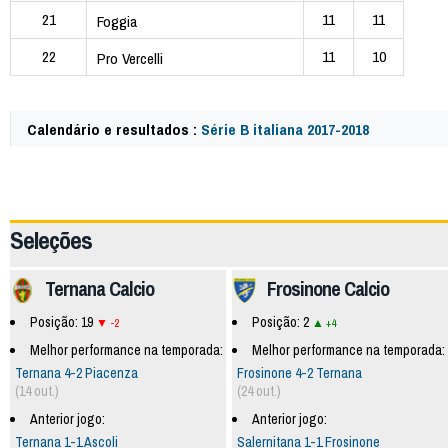
21
11
11
Foggia
22
11
10
Pro Vercelli
Calendário e resultados :
Série B italiana 2017-2018
62392
Seleções
Ternana Calcio
Frosinone Calcio
Posição: 19
Posição: 2
-2
+4
Melhor performance na temporada:
Melhor performance na temporada:
Ternana 4-2 Piacenza
Frosinone 4-2 Ternana
(14 out.)
(24 out.)
Anterior jogo:
Anterior jogo:
Ternana 1-1 Ascoli
Salernitana 1-1 Frosinone