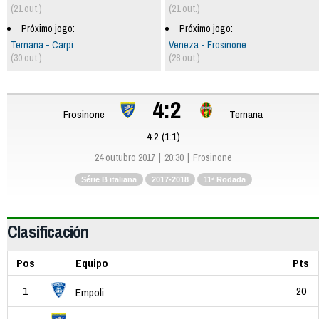
(21 out.)
(21 out.)
Próximo jogo:
Próximo jogo:
Ternana - Carpi
Veneza - Frosinone
(30 out.)
(28 out.)
4:2
Frosinone
Ternana
4:2 (1:1)
24 outubro 2017
20:30
Frosinone
Série B italiana
2017-2018
11ª Rodada
Clasificación
Pos
Equipo
Pts
1
20
Empoli