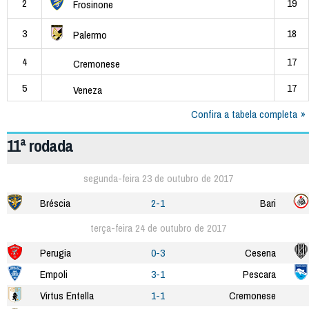
2
19
Frosinone
3
18
Palermo
4
17
Cremonese
5
17
Veneza
Confira a tabela completa
11ª rodada
segunda-feira 23 de outubro de 2017
Bréscia
2-1
Bari
terça-feira 24 de outubro de 2017
Perugia
0-3
Cesena
Empoli
3-1
Pescara
Virtus Entella
1-1
Cremonese