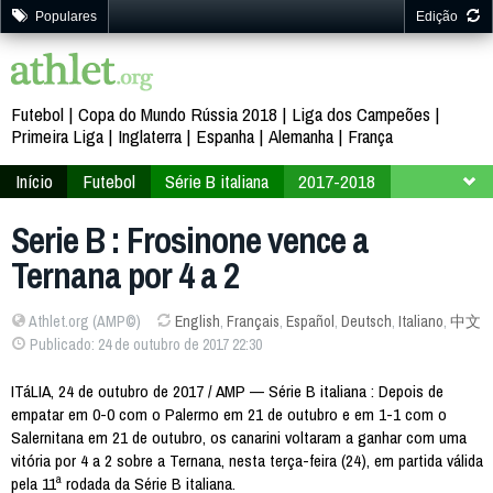
Populares
Edição
Futebol
Copa do Mundo Rússia 2018
Liga dos Campeões
Primeira Liga
Inglaterra
Espanha
Alemanha
França
Início
Futebol
Série B italiana
2017-2018
11ª Rodada
Serie B : Frosinone vence a
Ternana por 4 a 2
Athlet.org (AMP©)
English
,
Français
,
Español
,
Deutsch
,
Italiano
,
中文
Publicado: 24 de outubro de 2017 22:30
ITáLIA, 24 de outubro de 2017 / AMP — Série B italiana : Depois de
empatar em 0-0 com o Palermo em 21 de outubro e em 1-1 com o
Salernitana em 21 de outubro, os canarini voltaram a ganhar com uma
vitória por 4 a 2 sobre a Ternana, nesta terça-feira (24), em partida válida
pela 11ª rodada da Série B italiana.