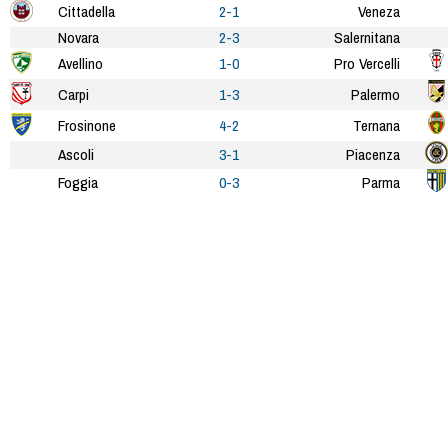
Cittadella
2-1
Veneza
Novara
2-3
Salernitana
Avellino
1-0
Pro Vercelli
Carpi
1-3
Palermo
Frosinone
4-2
Ternana
Ascoli
3-1
Piacenza
Foggia
0-3
Parma