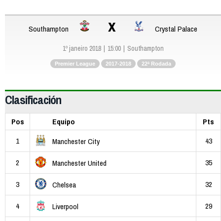
x
Southampton
Crystal Palace
1º janeiro 2018
15:00
Southampton
Premier League
2017-2018
22ª Rodada
Clasificación
Pos
Equipo
Pts
1
43
Manchester City
2
35
Manchester United
3
32
Chelsea
4
29
Liverpool