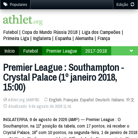
Populares
Edição
Futebol
Copa do Mundo Rússia 2018
Liga dos Campeões
Primeira Liga
Inglaterra
Espanha
Alemanha
França
Início
Futebol
Premier League
2017-2018
22ª Rodada
Premier League : Southampton -
Crystal Palace (1º janeiro 2018,
15:00)
Athlet.org (AMP©)
English
,
Français
,
Español
,
Deutsch
,
Italiano
,
中文
Atualizado: 9 de agosto de 2026 11:41
INGLATERRA, 9 de agosto de 2026 (AMP) — Premier League : O
Southampton, na 11ª posição da tabela, com 17 pontos, irá receber o
Crystal Palace, 18º com 10 pontos, na segunda-feira, 1 de janeiro de 2018