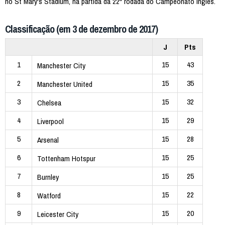
no St Mary's Stadium, na partida da 22ª rodada do Campeonato Inglês.
Classificação (em 3 de dezembro de 2017)
J
Pts
1
15
43
Manchester City
2
15
35
Manchester United
3
15
32
Chelsea
4
15
29
Liverpool
5
15
28
Arsenal
6
15
25
Tottenham Hotspur
7
15
25
Burnley
8
15
22
Watford
9
15
20
Leicester City