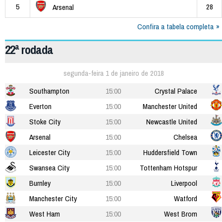
5
28
Arsenal
Confira a tabela completa
22ª rodada
segunda-feira 1 de janeiro de 2018
Southampton
15:00
Crystal Palace
Everton
15:00
Manchester United
Stoke City
15:00
Newcastle United
Arsenal
15:00
Chelsea
Leicester City
15:00
Huddersfield Town
Swansea City
15:00
Tottenham Hotspur
Burnley
15:00
Liverpool
Manchester City
15:00
Watford
West Ham
15:00
West Brom