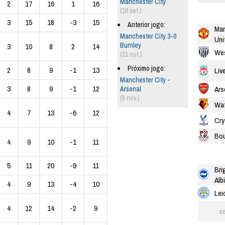
Manchester City
2
17
16
1
16
(16 set.)
3
15
18
-3
15
Anterior jogo:
Man
Manchester City 3-0
Uni
Burnley
3
10
8
2
14
We
(21 out.)
Próximo jogo:
2
8
9
-1
13
Liv
Manchester City -
3
8
9
-1
12
Ars
Arsenal
(5 nov.)
Wat
4
7
13
-6
12
Cry
Bo
4
9
10
-1
11
5
11
20
-9
11
Bri
Alb
4
9
13
-4
10
Lei
4
12
14
-2
9
se