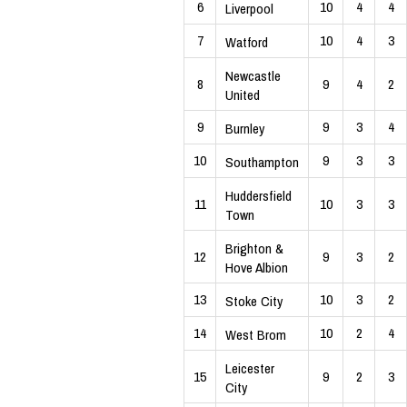
6
10
4
4
Liverpool
7
10
4
3
Watford
Newcastle
8
9
4
2
United
9
9
3
4
Burnley
10
9
3
3
Southampton
Huddersfield
11
10
3
3
Town
Brighton &
12
9
3
2
Hove Albion
13
10
3
2
Stoke City
14
10
2
4
West Brom
Leicester
15
9
2
3
City