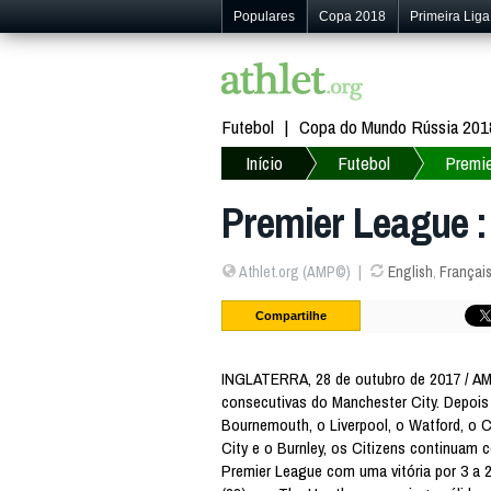
Populares
Copa 2018
Primeira Liga
Futebol
Copa do Mundo Rússia 201
Início
Futebol
Premi
Premier League :
Athlet.org (AMP©)
English
,
Françai
Compartilhe
INGLATERRA, 28 de outubro de 2017 / AMP
consecutivas do Manchester City. Depois
Bournemouth, o Liverpool, o Watford, o C
City e o Burnley, os Citizens continuam
Premier League com uma vitória por 3 a 