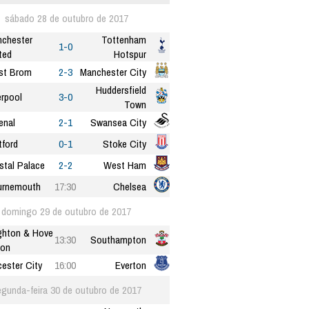
sábado 28 de outubro de 2017
chester
Tottenham
1-0
ted
Hotspur
st Brom
2-3
Manchester City
Huddersfield
erpool
3-0
Town
enal
2-1
Swansea City
ford
0-1
Stoke City
stal Palace
2-2
West Ham
urnemouth
17:30
Chelsea
domingo 29 de outubro de 2017
ghton & Hove
13:30
Southampton
ion
cester City
16:00
Everton
gunda-feira 30 de outubro de 2017