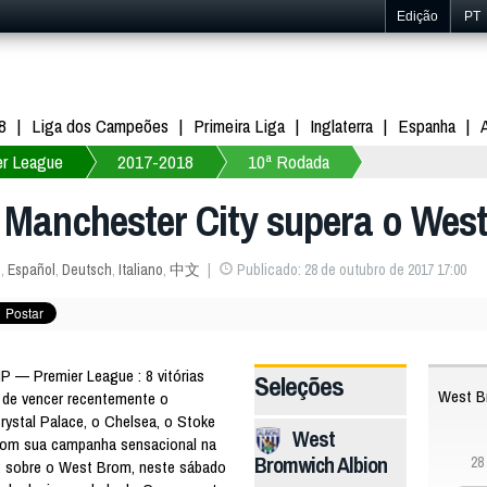
Edição
PT
8
Liga dos Campeões
Primeira Liga
Inglaterra
Espanha
er League
2017-2018
10ª Rodada
 Manchester City supera o West
s
,
Español
,
Deutsch
,
Italiano
,
中文
Publicado: 28 de outubro de 2017 17:00
 — Premier League : 8 vitórias
Seleções
West B
 de vencer recentemente o
rystal Palace, o Chelsea, o Stoke
West
 com sua campanha sensacional na
Bromwich Albion
28
2 sobre o West Brom, neste sábado