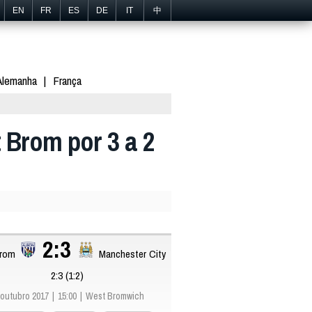
EN
FR
ES
DE
IT
中
Alemanha
França
 Brom por 3 a 2
2:3
rom
Manchester City
2:3 (1:2)
 outubro 2017
15:00
West Bromwich