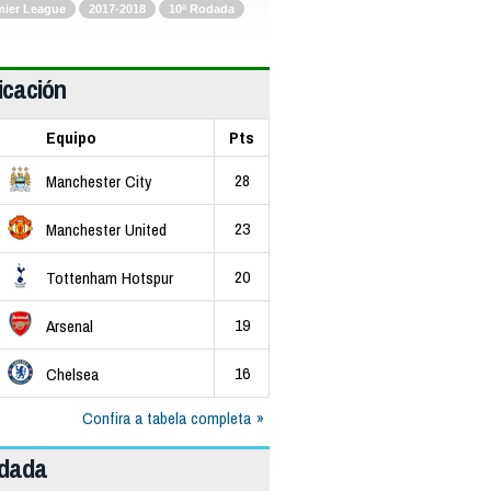
mier League
2017-2018
10ª Rodada
icación
Equipo
Pts
28
Manchester City
23
Manchester United
20
Tottenham Hotspur
19
Arsenal
16
Chelsea
Confira a tabela completa
odada