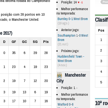
 pela decima rodada do Campeonato
Posição: 14
Pre
-1
Melhor performance
na temporada:
a posição com 28 pontos em 10
Clasif
Burnley 0-1 West Brom
ocado, o Manchester United.
(19 ago.)
Pos
Anterior jogo:
e 2017)
Southampton 1-0 West
1
Brom
D
GF
GC
SG
Pts
(21 out.)
2
Próximo jogo:
0
35
6
29
28
Huddersfield Town -
3
West Brom
(4 nov.)
1
23
4
19
23
4
Manchester
City
2
19
7
12
20
5
Posição: 1
3
19
13
6
19
Melhor performance
na temporada:
3
17
10
7
16
10ª r
Watford 0-6