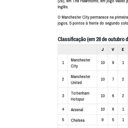
(28), em The Hawthorns, em jogo válido
Inglês.
O Manchester City permanece na primeir
jogos, 5 pontos à frente do segundo col
Classificação (em 28 de outubro d
J
V
E
Manchester
1
10
9
1
City
Manchester
2
10
7
2
United
Tottenham
3
10
6
2
Hotspur
4
10
6
1
Arsenal
5
9
5
1
Chelsea