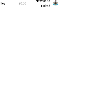
Newcastle
nley
20:00
United