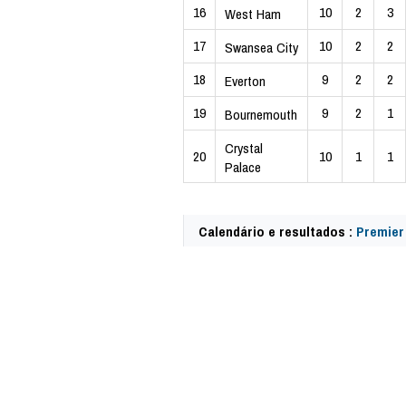
16
10
2
3
West Ham
17
10
2
2
Swansea City
18
9
2
2
Everton
19
9
2
1
Bournemouth
Crystal
20
10
1
1
Palace
Calendário e resultados :
Premier
57738