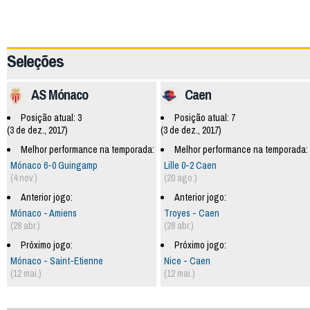
60034
Seleções
AS Mónaco
Caen
Posição atual: 3
Posição atual: 7
(3 de dez., 2017)
(3 de dez., 2017)
Melhor performance na temporada:
Melhor performance na temporada:
Mónaco 6-0 Guingamp
Lille 0-2 Caen
(4 nov.)
(20 ago.)
Anterior jogo:
Anterior jogo:
Mónaco - Amiens
Troyes - Caen
(28 abr.)
(28 abr.)
Próximo jogo:
Próximo jogo:
Mónaco - Saint-Etienne
Nice - Caen
(12 mai.)
(12 mai.)