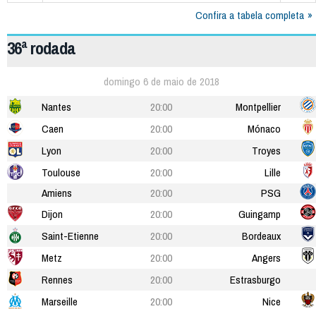
Confira a tabela completa
36ª rodada
domingo 6 de maio de 2018
Nantes
20:00
Montpellier
Caen
20:00
Mónaco
Lyon
20:00
Troyes
Toulouse
20:00
Lille
Amiens
20:00
PSG
Dijon
20:00
Guingamp
Saint-Etienne
20:00
Bordeaux
Metz
20:00
Angers
Rennes
20:00
Estrasburgo
Marseille
20:00
Nice