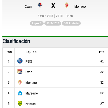
x
Caen
Mónaco
6 maio 2018
20:00
Caen
Ligue 1
2017-2018
36ª Rodada
Clasificación
Pos
Equipo
Pts
1
41
PSG
2
32
Lyon
3
32
Mónaco
4
32
Marseille
5
27
Nantes