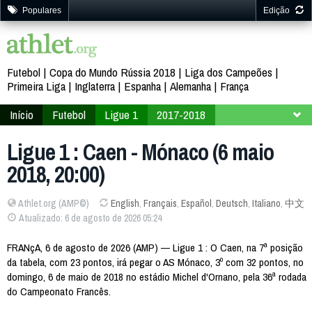
Populares
Edição
Futebol
Copa do Mundo Rússia 2018
Liga dos Campeões
Primeira Liga
Inglaterra
Espanha
Alemanha
França
Início
Futebol
Ligue 1
2017-2018
36ª Rodada
Ligue 1 : Caen - Mónaco (6 maio
2018, 20:00)
Athlet.org (AMP©)
English
,
Français
,
Español
,
Deutsch
,
Italiano
,
中文
Atualizado: 6 de agosto de 2026 05:24
FRANçA, 6 de agosto de 2026 (AMP) — Ligue 1 : O Caen, na 7ª posição
da tabela, com 23 pontos, irá pegar o AS Mónaco, 3º com 32 pontos, no
domingo, 6 de maio de 2018 no estádio Michel d'Ornano, pela 36ª rodada
do Campeonato Francês.