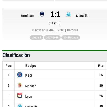
1:1
Bordeaux
Marseille
1:1 (1:0)
19 novembro 2017
21:00
Bordéus
Ligue 1
2017-2018
13ª Rodada
Clasificación
Pos
Equipo
Pts
1
35
PSG
2
29
Mónaco
3
26
Lyon
4
25
Marseille