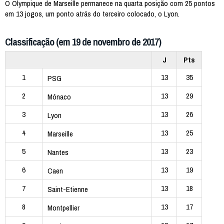
O Olympique de Marseille permanece na quarta posição com 25 pontos
em 13 jogos, um ponto atrás do terceiro colocado, o Lyon.
Classificação (em 19 de novembro de 2017)
J
Pts
1
13
35
PSG
2
13
29
Mónaco
3
13
26
Lyon
4
13
25
Marseille
5
13
23
Nantes
6
13
19
Caen
7
13
18
Saint-Etienne
8
13
17
Montpellier