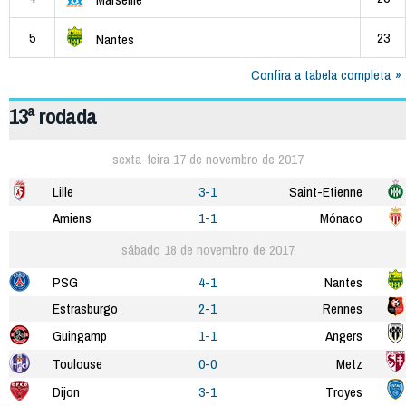
5
23
Nantes
Confira a tabela completa
13ª rodada
sexta-feira 17 de novembro de 2017
Lille
3-1
Saint-Etienne
Amiens
1-1
Mónaco
sábado 18 de novembro de 2017
PSG
4-1
Nantes
Estrasburgo
2-1
Rennes
Guingamp
1-1
Angers
Toulouse
0-0
Metz
Dijon
3-1
Troyes