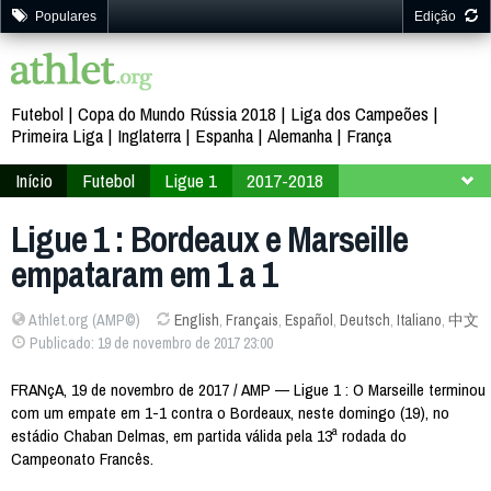
Populares
Edição
Futebol
Copa do Mundo Rússia 2018
Liga dos Campeões
Primeira Liga
Inglaterra
Espanha
Alemanha
França
Início
Futebol
Ligue 1
2017-2018
13ª Rodada
Ligue 1 : Bordeaux e Marseille
empataram em 1 a 1
Athlet.org (AMP©)
English
,
Français
,
Español
,
Deutsch
,
Italiano
,
中文
Publicado: 19 de novembro de 2017 23:00
FRANçA, 19 de novembro de 2017 / AMP — Ligue 1 : O Marseille terminou
com um empate em 1-1 contra o Bordeaux, neste domingo (19), no
estádio Chaban Delmas, em partida válida pela 13ª rodada do
Campeonato Francês.