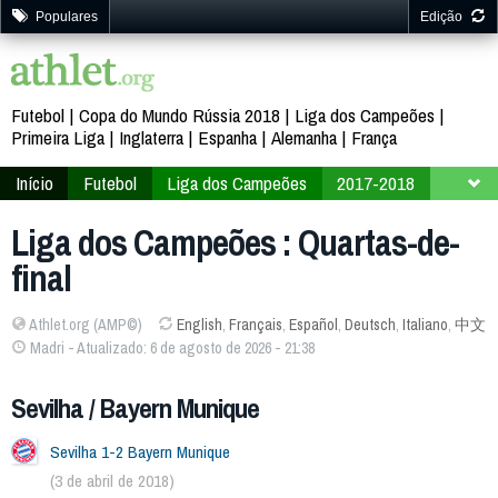
Populares
Edição
Futebol
Copa do Mundo Rússia 2018
Liga dos Campeões
Primeira Liga
Inglaterra
Espanha
Alemanha
França
Início
Futebol
Liga dos Campeões
2017-2018
Fase final
Quartas-de-final
Liga dos Campeões : Quartas-de-
final
Athlet.org (AMP©)
English
,
Français
,
Español
,
Deutsch
,
Italiano
,
中文
Madri - Atualizado: 6 de agosto de 2026 - 21:38
Sevilha / Bayern Munique
Sevilha 1-2 Bayern Munique
(3 de abril de 2018)