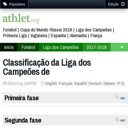
Populares
Edição
Futebol
Copa do Mundo Rússia 2018
Liga dos Campeões
Primeira Liga
Inglaterra
Espanha
Alemanha
França
Início
Futebol
Liga dos Campeões
2017-2018
Classificação
Classificação da Liga dos
Campeões de
Athlet.org (AMP©)
English
,
Français
,
Español
,
Deutsch
,
Italiano
,
中文
Primeira fase
ver
Segunda fase
ver