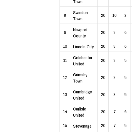
Town
Swindon
8
20
10
2
Town
Newport
9
20
8
6
County
10
20
8
6
Lincoln City
Colchester
11
20
8
5
United
Grimsby
12
20
8
5
Town
Cambridge
13
20
8
5
United
Carlisle
14
20
7
6
United
15
20
7
5
Stevenage