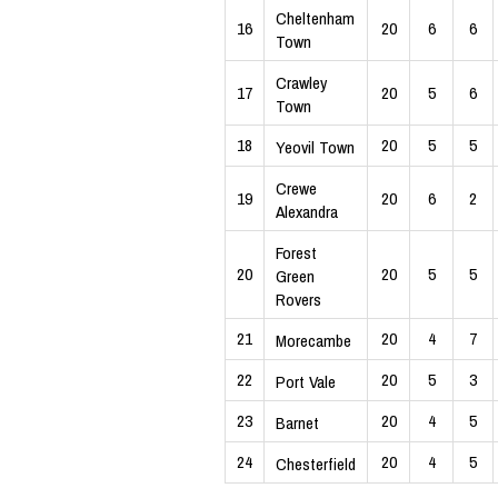
Cheltenham
16
20
6
6
Town
Crawley
17
20
5
6
Town
18
20
5
5
Yeovil Town
Crewe
19
20
6
2
Alexandra
Forest
20
20
5
5
Green
Rovers
21
20
4
7
Morecambe
22
20
5
3
Port Vale
23
20
4
5
Barnet
24
20
4
5
Chesterfield