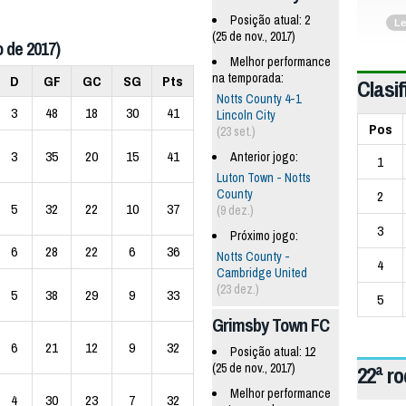
Posição atual: 2
Le
(25 de nov., 2017)
 de 2017)
Melhor performance
na temporada:
D
GF
GC
SG
Pts
Clasif
Notts County 4-1
3
48
18
30
41
Lincoln City
Pos
(23 set.)
3
35
20
15
41
Anterior jogo:
1
Luton Town - Notts
County
2
5
32
22
10
37
(9 dez.)
3
Próximo jogo:
6
28
22
6
36
Notts County -
4
Cambridge United
(23 dez.)
5
38
29
9
33
5
Grimsby Town FC
6
21
12
9
32
Posição atual: 12
(25 de nov., 2017)
22ª r
Melhor performance
4
30
23
7
32