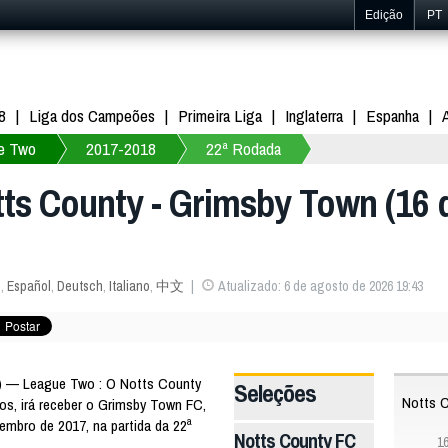
Edição
PT
8
Liga dos Campeões
Primeira Liga
Inglaterra
Espanha
e Two
2017-2018
22ª Rodada
tts County - Grimsby Town (16
s
,
Español
,
Deutsch
,
Italiano
,
中文
Atualizado: 6 de agosto de 2026 19:43
) — League Two : O Notts County
Seleções
Notts 
os, irá receber o Grimsby Town FC,
embro de 2017, na partida da 22ª
Notts County FC
1