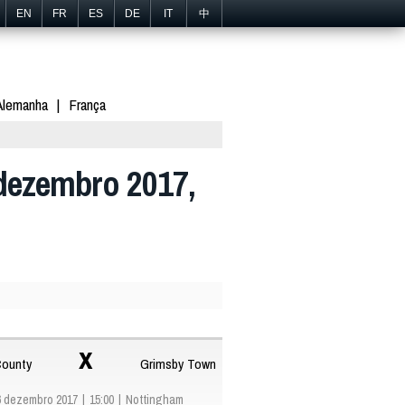
EN
FR
ES
DE
IT
中
Alemanha
França
 dezembro 2017,
x
County
Grimsby Town
6 dezembro 2017
15:00
Nottingham