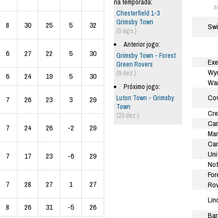
na temporada:
s
Chesterfield 1-3
Grimsby Town
8
30
25
5
32
Sw
(5 ago.)
Anterior jogo:
6
27
22
5
30
Grimsby Town - Forest
Exe
Green Rovers
Wy
(9 dez.)
6
24
19
5
30
Wan
Próximo jogo:
Cov
Luton Town - Grimsby
7
26
23
3
29
Town
Cre
(23 dez.)
Car
7
24
26
-2
29
Man
Ca
Uni
7
17
23
-6
29
Not
For
7
28
27
1
27
Rov
Lin
8
26
31
-5
26
Bar