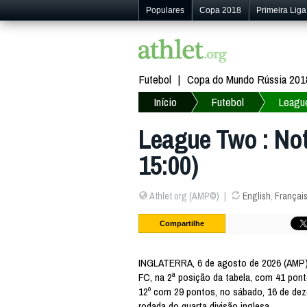
Populares
Copa 2018
Primeira Liga
Futebol
Copa do Mundo Rússia 201
Início
Futebol
Leagu
League Two : No
15:00)
Athlet.org (AMP©)
English
,
Françai
Compartilhe
INGLATERRA, 6 de agosto de 2026 (AMP
FC, na 2ª posição da tabela, com 41 pont
12º com 29 pontos, no sábado, 16 de dez
rodada do quarta divisão inglesa.