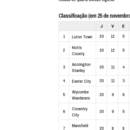
Classificação (em 25 de novembro
J
V
E
1
20
12
5
Luton Town
Notts
2
20
12
5
County
Accrington
3
20
11
4
Stanley
4
20
11
3
Exeter City
Wycombe
5
20
9
6
Wanderers
Coventry
6
20
9
5
City
Mansfield
7
20
8
8