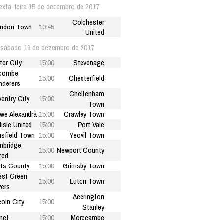
exta-feira 15 de dezembro de 2017
Colchester
indon Town
19:45
United
sábado 16 de dezembro de 2017
ter City
15:00
Stevenage
combe
15:00
Chesterfield
derers
Cheltenham
entry City
15:00
Town
we Alexandra
15:00
Crawley Town
lisle United
15:00
Port Vale
sfield Town
15:00
Yeovil Town
mbridge
15:00
Newport County
ted
ts County
15:00
Grimsby Town
est Green
15:00
Luton Town
ers
Accrington
coln City
15:00
Stanley
net
15:00
Morecambe