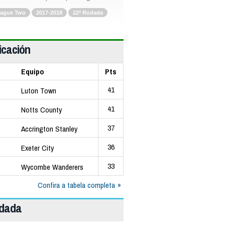
ague Two
2017-2018
22ª Rodada
icación
Equipo
Pts
41
Luton Town
41
Notts County
37
Accrington Stanley
36
Exeter City
33
Wycombe Wanderers
Confira a tabela completa
odada