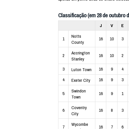
Classificação (em 28 de outubro d
J
V
E
Notts
1
16
10
3
County
Accrington
2
16
10
2
Stanley
3
16
9
4
Luton Town
4
16
9
3
Exeter City
Swindon
5
16
9
1
Town
Coventry
6
16
8
3
City
Wycombe
7
16
7
6