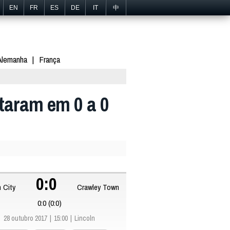
EN
FR
ES
DE
IT
中
Alemanha
França
taram em 0 a 0
0:0
n City
Crawley Town
0:0 (0:0)
28 outubro 2017
15:00
Lincoln