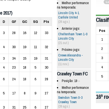
Le
Melhor performance
na temporada:
e 2017)
Lincoln City 4-1
Carlisle United
Clasif
D
GF
GC
SG
Pts
(26 ago.)
Anterior jogo:
Pos
3
28
16
12
33
Cheltenham Town 1-0
Lincoln City
1
(21 out.)
4
30
19
11
32
2
Próximo jogo:
Crewe Alexandra -
3
3
34
15
19
31
Lincoln City
(11 nov.)
4
4
23
18
5
30
Crawley Town FC
5
6
24
18
6
28
Posição: 19
Melhor performance
na temporada:
5
17
8
9
27
16ª r
Swindon Town 0-3
Crawley Town
(26 ago.)
3
31
25
6
27