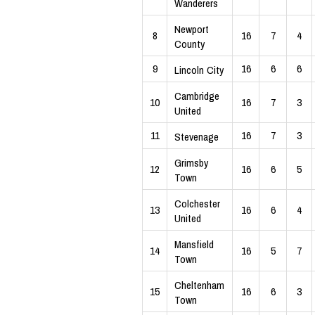
Wanderers
Newport
8
16
7
4
County
9
16
6
6
Lincoln City
Cambridge
10
16
7
3
United
11
16
7
3
Stevenage
Grimsby
12
16
6
5
Town
Colchester
13
16
6
4
United
Mansfield
14
16
5
7
Town
Cheltenham
15
16
6
3
Town