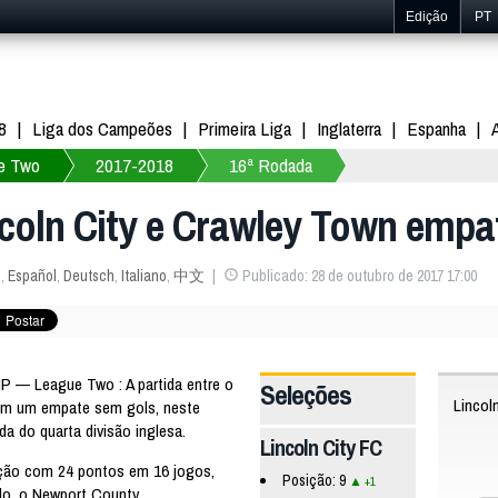
Edição
PT
8
Liga dos Campeões
Primeira Liga
Inglaterra
Espanha
e Two
2017-2018
16ª Rodada
coln City e Crawley Town empa
s
,
Español
,
Deutsch
,
Italiano
,
中文
Publicado: 28 de outubro de 2017 17:00
P — League Two : A partida entre o
Seleções
Lincol
 em um empate sem gols, neste
da do quarta divisão inglesa.
Lincoln City FC
ição com 24 pontos em 16 jogos,
Posição: 9
+1
do, o Newport County.