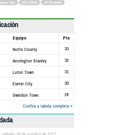
ague Two
2017-2018
16ª Rodada
icación
Equipo
Pts
33
Notts County
32
Accrington Stanley
31
Luton Town
30
Exeter City
28
Swindon Town
Confira a tabela completa
odada
sábado 28 de outubro de 2017