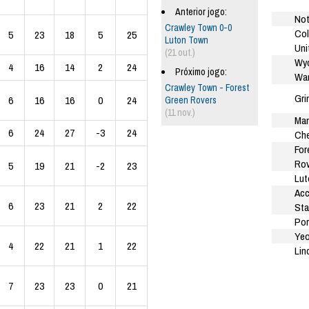
Anterior jogo:
Not
Crawley Town 0-0
Col
5
23
18
5
25
Luton Town
Uni
(21 out.)
Wy
4
16
14
2
24
Próximo jogo:
Wan
Crawley Town - Forest
Gri
6
16
16
0
24
Green Rovers
(11 nov.)
Man
6
24
27
-3
24
Che
For
Rov
5
19
21
-2
23
Lut
Acc
6
23
21
2
22
Sta
Por
Yeo
4
22
21
1
22
Lin
7
23
23
0
21