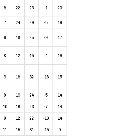
6
22
23
-1
20
7
24
29
-5
19
9
16
25
-9
17
8
12
16
-4
16
9
16
32
-16
15
8
19
24
-5
14
10
16
23
-7
14
8
12
22
-10
14
11
15
31
-16
9