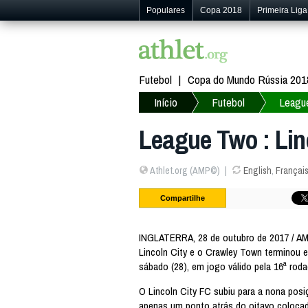
Populares
Copa 2018
Primeira Liga
Futebol
Copa do Mundo Rússia 201
Início
Futebol
Leagu
League Two : Lin
Athlet.org (AMP©)
English
,
Françai
Compartilhe
INGLATERRA, 28 de outubro de 2017 / AM
Lincoln City e o Crawley Town terminou
sábado (28), em jogo válido pela 16ª roda
O Lincoln City FC subiu para a nona pos
apenas um ponto atrás do oitavo coloca