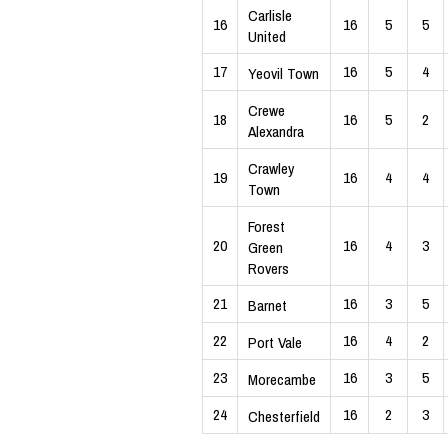
Carlisle
16
16
5
5
United
17
16
5
4
Yeovil Town
Crewe
18
16
5
2
Alexandra
Crawley
19
16
4
4
Town
Forest
20
16
4
3
Green
Rovers
21
16
3
5
Barnet
22
16
4
2
Port Vale
23
16
3
5
Morecambe
24
16
2
3
Chesterfield