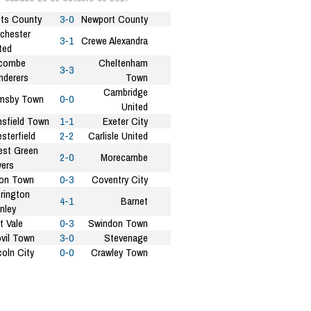
ts County
3-0
Newport County
chester
3-1
Crewe Alexandra
ted
combe
Cheltenham
3-3
derers
Town
Cambridge
msby Town
0-0
United
sfield Town
1-1
Exeter City
sterfield
2-2
Carlisle United
est Green
2-0
Morecambe
ers
on Town
0-3
Coventry City
rington
4-1
Barnet
nley
t Vale
0-3
Swindon Town
vil Town
3-0
Stevenage
coln City
0-0
Crawley Town