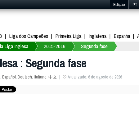
Edição
PT
8
Liga dos Campeões
Primeira Liga
Inglaterra
Espanha
a Liga Inglesa
2015-2016
Segunda fase
lesa : Segunda fase
s
,
Español
,
Deutsch
,
Italiano
,
中文
Atualizado: 6 de agosto de 2026