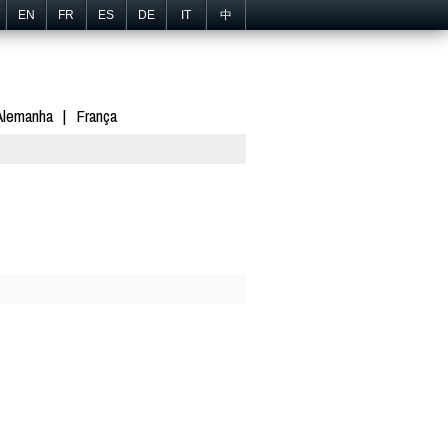
EN
FR
ES
DE
IT
中
Alemanha
França