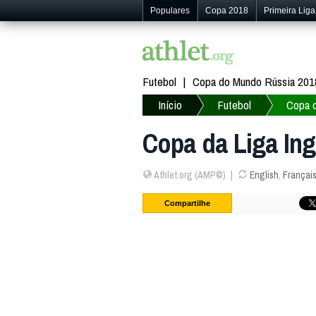
Populares
Copa 2018
Primeira Liga
Futebol
Copa do Mundo Rússia 201
Início
Futebol
Copa d
Copa da Liga Ing
Athlet.org (AMP©)
English
,
Françai
Compartilhe
2223