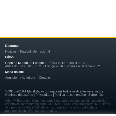
Destaque
Notícias
Futebol internacional
Fútbol
Copa do Mundo de Futebol
Rússia 2018
Brasil 2014
Africa do Sul 2010
Euro
França 2016
Polônia e Ucrânia 2012
Mapa do site
Anuncie na Athlet.org
Contato
© 2015-2016 Athlet (Edição portuguesa) Todos os direitos reservados l
Contrato do usuário | Privacidade | Política de comentário | Sobre nós
Athlet™ Esportes - O melhor conteúdo esportivo. Leia as últimas notícias
esportivas sobre futebol, fórmula 1, MMA, UFC, vôlei, basquete, NBA, tênis,
olimpíadas de Rio 2016, atletismo, ginástica, natação, velocidade,
automobilismo, NFL, radicais et mais.