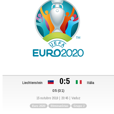
0:5
Liechtenstein
Itália
0:5 (0:1)
15 outubro 2019
20:45
Vaduz
Euro 2020
Eliminatórias
Grupo J