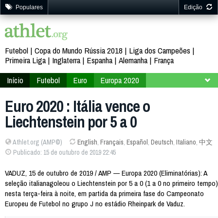
Populares
Edição
Futebol
Copa do Mundo Rússia 2018
Liga dos Campeões
Primeira Liga
Inglaterra
Espanha
Alemanha
França
Início
Futebol
Euro
Europa 2020
Classificação
Grupo J
Euro 2020 : Itália vence o
Liechtenstein por 5 a 0
Athlet.org (AMP©)
English
,
Français
,
Español
,
Deutsch
,
Italiano
,
中文
Publicado: 15 de outubro de 2019 22:45
VADUZ, 15 de outubro de 2019 / AMP — Europa 2020 (Eliminatórias): A
seleção italianagoleou o Liechtenstein por 5 a 0 (1 a 0 no primeiro tempo)
nesta terça-feira à noite, em partida da primeira fase do Campeonato
Europeu de Futebol no grupo J no estádio Rheinpark de Vaduz.