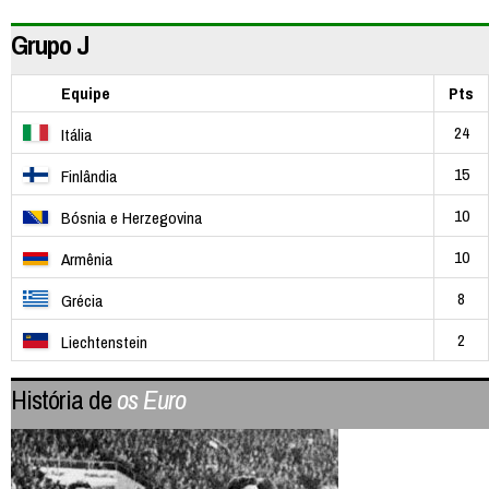
Grupo J
Equipe
Pts
24
Itália
15
Finlândia
10
Bósnia e Herzegovina
10
Armênia
8
Grécia
2
Liechtenstein
História de
os Euro