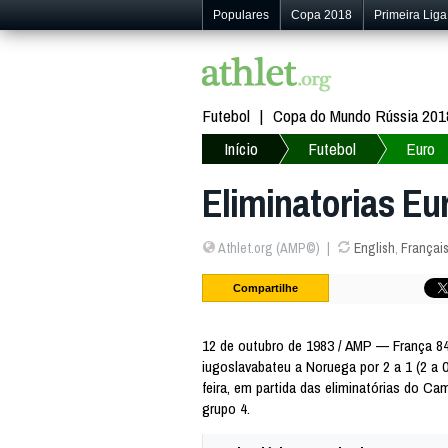
Populares
Copa 2018
Primeira Liga
Futebol
Copa do Mundo Rússia 201
Início
Futebol
Euro
Eliminatorias Eur
Athlet.org (AMP©)
English
,
Françai
Compartilhe
12 de outubro de 1983 / AMP — França 84 
iugoslavabateu a Noruega por 2 a 1 (2 a 
feira, em partida das eliminatórias do C
grupo 4.