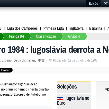
Edição
PT
8
Liga dos Campeões
Primeira Liga
Inglaterra
Espanha
França 84
Classificação
Grupo 4
o 1984 : Iugoslávia derrota a N
s
,
Español
,
Deutsch
,
Italiano
,
中文
Publicado: 12 de outubro de 1983
(Eliminatórias): A seleção
Seleções
Iug
0 no primeiro tempo) nesta quarta-
ampeonato Europeu de Futebol no
Iugoslávia no
Euro