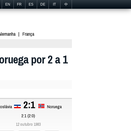
EN
FR
ES
DE
IT
中
Alemanha
França
oruega por 2 a 1
2:1
oslávia
Noruega
2:1 (2:0)
12 outubro 1983