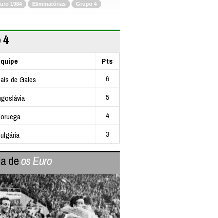
uro 1984
Eliminatórias
Grupo 4
 4
quipe
Pts
6
aís de Gales
5
ugoslávia
4
oruega
3
ulgária
ia de
os Euro