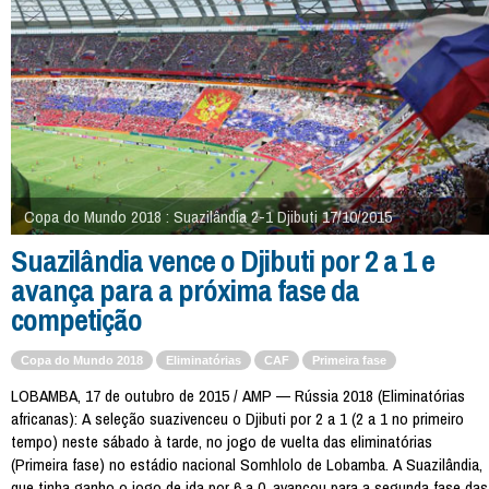
Copa do Mundo 2018 : Suazilândia 2-1 Djibuti 17/10/2015
Suazilândia vence o Djibuti por 2 a 1 e
avança para a próxima fase da
competição
Copa do Mundo 2018
Eliminatórias
CAF
Primeira fase
LOBAMBA, 17 de outubro de 2015 / AMP — Rússia 2018 (Eliminatórias
africanas): A seleção suazivenceu o Djibuti por 2 a 1 (2 a 1 no primeiro
tempo) neste sábado à tarde, no jogo de vuelta das eliminatórias
(Primeira fase) no estádio nacional Somhlolo de Lobamba. A Suazilândia,
que tinha ganho o jogo de ida por 6 a 0, avançou para a segunda fase das