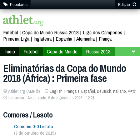
Populares
Edição
Futebol
Copa do Mundo Rússia 2018
Liga dos Campeões
Primeira Liga
Inglaterra
Espanha
Alemanha
França
Início
Futebol
Copa do Mundo
Rússia 2018
Classificação
África
Eliminatórias da Copa do Mundo
2018 (África) : Primeira fase
Athlet.org (AMP©)
English
,
Français
,
Español
,
Deutsch
,
Italiano
,
中文
Lobamba - Atualizado: 9 de agosto de 2026 - 12:21
Comores / Lesoto
Comores 0-0 Lesoto
(7 de outubro de 2015)