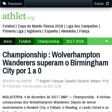
Populares
Edição
Futebol
Copa do Mundo Rússia 2018
Liga dos Campeões
Primeira Liga
Inglaterra
Espanha
Alemanha
França
Início
Futebol
Championship
2017-2018
20ª Rodada
Championship : Wolverhampton
Wanderers superam o Birmingham
City por 1 a 0
Athlet.org (AMP©)
English
,
Français
,
Español
,
Deutsch
,
Italiano
,
中文
Publicado: 4 de dezembro de 2017 21:45
INGLATERRA, 4 de dezembro de 2017 / AMP — Championship : 6 vitórias
consecutivas dos Wolverhampton Wanderers. Depois de vencer
recentemente o Norwich City, o Fulham, o Reading, o Leeds United e os