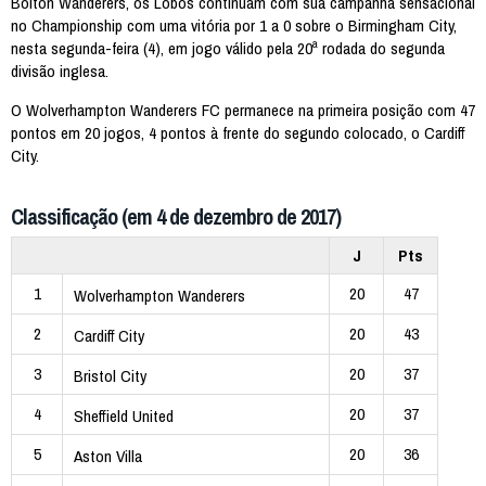
Bolton Wanderers, os Lobos continuam com sua campanha sensacional
no Championship com uma vitória por 1 a 0 sobre o Birmingham City,
nesta segunda-feira (4), em jogo válido pela 20ª rodada do segunda
divisão inglesa.
O Wolverhampton Wanderers FC permanece na primeira posição com 47
pontos em 20 jogos, 4 pontos à frente do segundo colocado, o Cardiff
City.
Classificação (em 4 de dezembro de 2017)
J
Pts
1
20
47
Wolverhampton Wanderers
2
20
43
Cardiff City
3
20
37
Bristol City
4
20
37
Sheffield United
5
20
36
Aston Villa