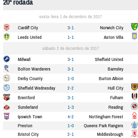
20ª rodada
sexta-feira 1 de dezembro de 2017
Cardiff City
3-1
Norwich City
Leeds United
1-1
Aston Villa
sábado 2 de dezembro de 2017
Millwall
3-1
Sheffield United
Bolton Wanderers
3-1
Barnsley
Derby County
1-0
Burton Albion
Sheffield Wednesday
2-2
Hull City
Brentford
3-1
Fulham
Sunderland
1-3
Reading
Ipswich Town
4-2
Nottingham Forest
Preston
1-0
Queens Park Rangers
Bristol City
2-1
Middlesbrough