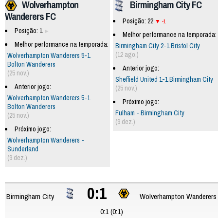
Wolverhampton
Birmingham City FC
Wanderers FC
Posição: 22
-1
Posição: 1
Melhor performance na temporada:
Melhor performance na temporada:
Birmingham City 2-1 Bristol City
(12 ago.)
Wolverhampton Wanderers 5-1
Bolton Wanderers
Anterior jogo:
(25 nov.)
Sheffield United 1-1 Birmingham City
Anterior jogo:
(25 nov.)
Wolverhampton Wanderers 5-1
Próximo jogo:
Bolton Wanderers
Fulham - Birmingham City
(25 nov.)
(9 dez.)
Próximo jogo:
Wolverhampton Wanderers -
Sunderland
(9 dez.)
0:1
Birmingham City
Wolverhampton Wanderers
0:1 (0:1)