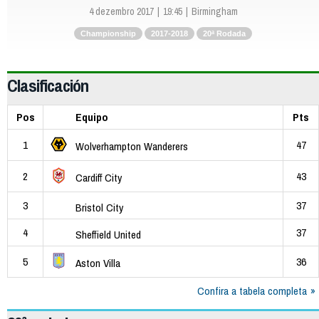
4 dezembro 2017
19:45
Birmingham
Championship
2017-2018
20ª Rodada
Clasificación
Pos
Equipo
Pts
1
47
Wolverhampton Wanderers
2
43
Cardiff City
3
37
Bristol City
4
37
Sheffield United
5
36
Aston Villa
Confira a tabela completa