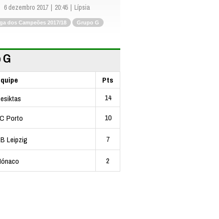
6 dezembro 2017
20:45
Lípsia
iga dos Campeões 2017/18
Grupo G
 G
quipe
Pts
14
esiktas
10
C Porto
7
B Leipzig
2
ónaco