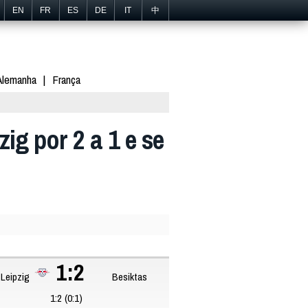
EN
FR
ES
DE
IT
中
Alemanha
França
ig por 2 a 1 e se
1:2
Leipzig
Besiktas
1:2 (0:1)