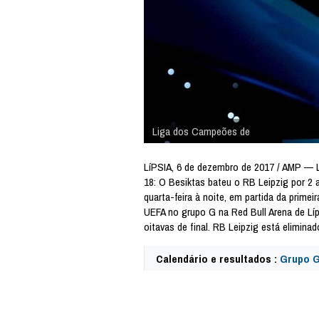
Liga dos Campeões de
LíPSIA, 6 de dezembro de 2017 / AMP —
18: O Besiktas bateu o RB Leipzig por 2 a
quarta-feira à noite, em partida da prime
UEFA no grupo G na Red Bull Arena de Líp
oitavas de final. RB Leipzig está eliminad
Calendário e resultados :
Grupo 
64251