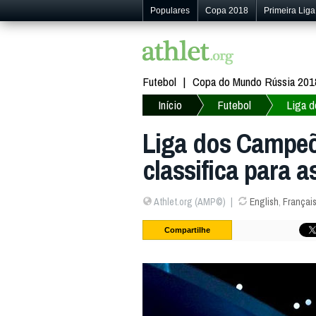
Populares
Copa 2018
Primeira Liga
Futebol
Copa do Mundo Rússia 201
Início
Futebol
Liga 
Liga dos Campeõe
classifica para a
Athlet.org (AMP©)
English
,
Françai
Compartilhe