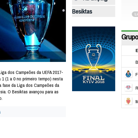
Besiktas
L
Grupo
E
B
 Liga dos Campeões da UEFA 2017-
F
 1 (1 a 0 no primeiro tempo) nesta
ira fase da Liga dos Campeões da
R
sia. O Besiktas avançou para as
o.
M
G