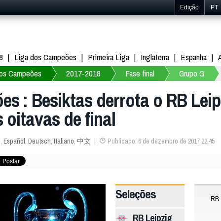
Edição
PT
8
Liga dos Campeões
Primeira Liga
Inglaterra
Espanha
dos Campeões
2017-2018
Fase final
Grupo G
s : Besiktas derrota o RB Leipz
s oitavas de final
s
,
Español
,
Deutsch
,
Italiano
,
中文
Publicado: 6 de dezembro de 2017 22:45
Seleções
RB 
RB Leipzig