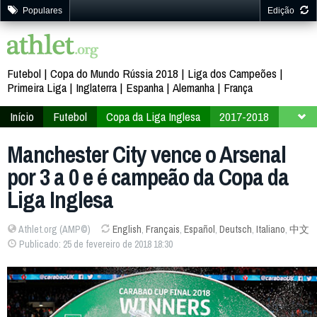
Populares
Edição
Futebol
Copa do Mundo Rússia 2018
Liga dos Campeões
Primeira Liga
Inglaterra
Espanha
Alemanha
França
Início
Futebol
Copa da Liga Inglesa
2017-2018
Final
Manchester City vence o Arsenal
por 3 a 0 e é campeão da Copa da
Liga Inglesa
Athlet.org (AMP©)
English
,
Français
,
Español
,
Deutsch
,
Italiano
,
中文
Publicado: 25 de fevereiro de 2018 18:30