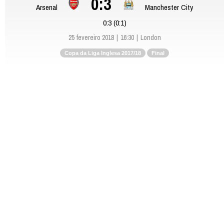
0:3
Arsenal
Manchester City
0:3 (0:1)
25 fevereiro 2018
16:30
London
Copa da Liga Inglesa 2017/18
Final