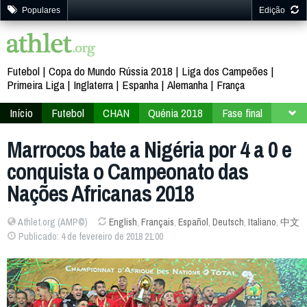
Populares
Edição
Futebol
Copa do Mundo Rússia 2018
Liga dos Campeões
Primeira Liga
Inglaterra
Espanha
Alemanha
França
Início
Futebol
CHAN
Quénia 2018
Fase final
Segunda fase
Marrocos bate a Nigéria por 4 a 0 e
conquista o Campeonato das
Nações Africanas 2018
Athlet.org (AMP©)
English
,
Français
,
Español
,
Deutsch
,
Italiano
,
中文
Publicado: 4 de fevereiro de 2018 21:00